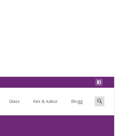
Search
Glass
Kex & Kakor
Blogg
for: