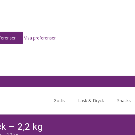
ferenser
Visa preferenser
Skip
to
Godis
Läsk & Dryck
Snacks
content
ck – 2,2 kg
k – 2,2 kg