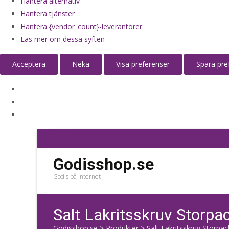
Hantera alternativ
Hantera tjänster
Hantera {vendor_count}-leverantörer
Läs mer om dessa syften
Acceptera
Neka
Visa preferenser
Spara pre
Godisshop.se
Godis på internet
Salt Lakritsskruv Storpa
Godisshop.se
>
Produkter
>
Salt Lakritsskruv Storpac