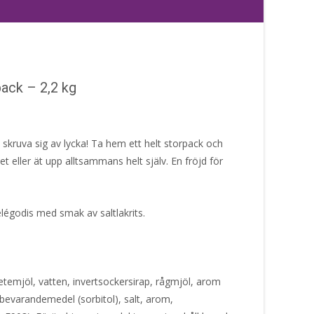
pack – 2,2 kg
skruva sig av lycka! Ta hem ett helt storpack och
t eller ät upp alltsammans helt själv. En fröjd för
elégodis med smak av saltlakrits.
etemjöl, vatten, invertsockersirap, rågmjöl, arom
etsbevarandemedel (sorbitol), salt, arom,