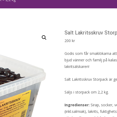
Salt Lakritsskruv Stor
200
kr
Godis som får smaklökarna att 
bjud vänner och familj på kalase
lakritsälskaren!
Salt Lakritsskruv Storpack är g
Säljs i storpack om 2,2 kg.
Ingredienser:
Sirap, socker, v
(inkl.salmiak), lakrits, fuktigh