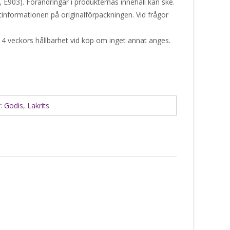
 E903). Förändringar i produkternas innehåll kan ske.
ktinformationen på originalförpackningen. Vid frågor
 4 veckors hållbarhet vid köp om inget annat anges.
r:
Godis
,
Lakrits