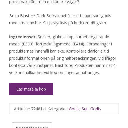
provsmaka än, men du kanske vågar?
Brain Blasterz Dark Berry innehåller ett supersurt godis
med smak av bär. Säljs styckvis på burk om 48 gram.
Ingredienser:
Socker, glukossirap, surhetsreglerande
medel (E330), förtjockningsmedel (E414). Förändringar i
produkternas innehåll kan ske. Kontrollera därför alltid
produktinformationen på originalförpackningen. Vid frågor
kontakta vår kundtjänst. Bäst före: Produkten har minst 4
veckors hållbarhet vid köp om inget annat anges.
Läs mera & köp
Artikelnr:
72481-1
Kategorier:
Godis
,
Surt Godis