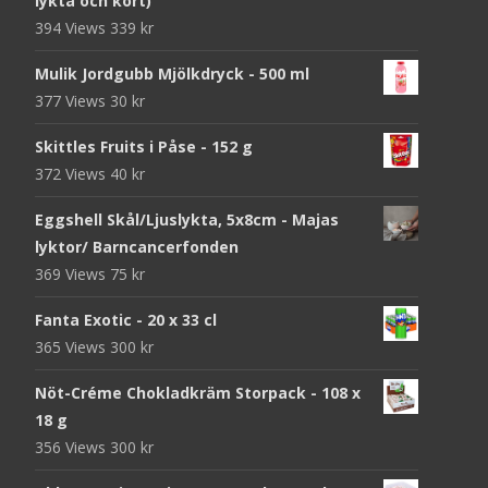
lykta och kort)
394 Views
339
kr
Mulik Jordgubb Mjölkdryck - 500 ml
377 Views
30
kr
Skittles Fruits i Påse - 152 g
372 Views
40
kr
Eggshell Skål/Ljuslykta, 5x8cm - Majas
lyktor/ Barncancerfonden
369 Views
75
kr
Fanta Exotic - 20 x 33 cl
365 Views
300
kr
Nöt-Créme Chokladkräm Storpack - 108 x
18 g
356 Views
300
kr