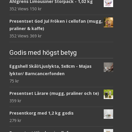
Ahlgrens Limousiner Storpack - 1,02 kg
352 Views
150
kr
Presentset God Jul Fröken i cellofan (mugg,
praliner & kaffe)
352 Views
369
kr
Godis med högst betyg
Eggshell Skål/Ljuslykta, 5x8cm - Majas
lyktor/ Barncancerfonden
75
kr
Presentset Lärare (mugg, praliner och te)
359
kr
Presentkorg med 1,2 kg godis
279
kr