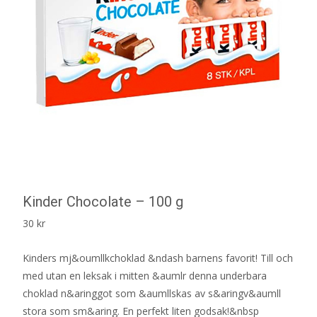
Kinder Chocolate – 100 g
30
kr
Kinders mj&oumllkchoklad &ndash barnens favorit! Till och
med utan en leksak i mitten &aumlr denna underbara
choklad n&aringgot som &aumllskas av s&aringv&aumll
stora som sm&aring. En perfekt liten godsak!&nbsp