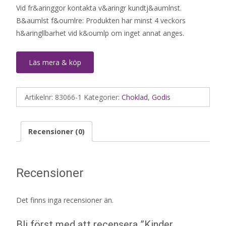
Vid fr&aringgor kontakta v&aringr kundtj&aumlnst.
B&aumlst f&oumlre: Produkten har minst 4 veckors
h&aringllbarhet vid k&oumlp om inget annat anges.
Läs mera & köp
Artikelnr:
83066-1
Kategorier:
Choklad
,
Godis
Recensioner (0)
Recensioner
Det finns inga recensioner än.
Bli först med att recensera ”Kinder