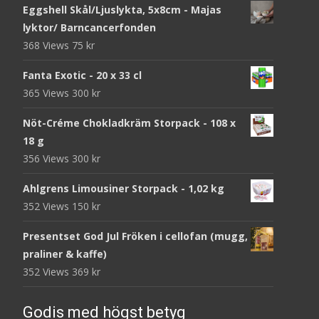
Eggshell Skål/Ljuslykta, 5x8cm - Majas
lyktor/ Barncancerfonden
368 Views
75
kr
Fanta Exotic - 20 x 33 cl
365 Views
300
kr
Nöt-Créme Chokladkräm Storpack - 108 x
18 g
356 Views
300
kr
Ahlgrens Limousiner Storpack - 1,02 kg
352 Views
150
kr
Presentset God Jul Fröken i cellofan (mugg,
praliner & kaffe)
352 Views
369
kr
Godis med högst betyg