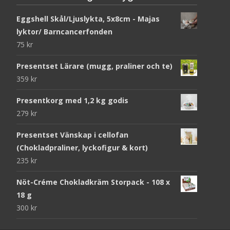
Eggshell Skål/Ljuslykta, 5x8cm - Majas
lyktor/ Barncancerfonden
75
kr
Presentset Lärare (mugg, praliner och te)
359
kr
Presentkorg med 1,2 kg godis
279
kr
Presentset Vänskap i cellofan
(Chokladpraliner, lyckofigur & kort)
235
kr
Nöt-Créme Chokladkräm Storpack - 108 x
18 g
300
kr