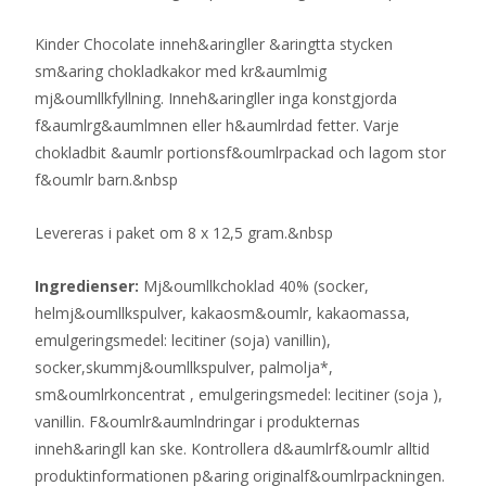
Kinder Chocolate inneh&aringller &aringtta stycken
sm&aring chokladkakor med kr&aumlmig
mj&oumllkfyllning. Inneh&aringller inga konstgjorda
f&aumlrg&aumlmnen eller h&aumlrdad fetter. Varje
chokladbit &aumlr portionsf&oumlrpackad och lagom stor
f&oumlr barn.&nbsp
Levereras i paket om 8 x 12,5 gram.&nbsp
Ingredienser:
Mj&oumllkchoklad 40% (socker,
helmj&oumllkspulver, kakaosm&oumlr, kakaomassa,
emulgeringsmedel: lecitiner (soja) vanillin),
socker,skummj&oumllkspulver, palmolja*,
sm&oumlrkoncentrat , emulgeringsmedel: lecitiner (soja ),
vanillin. F&oumlr&aumlndringar i produkternas
inneh&aringll kan ske. Kontrollera d&aumlrf&oumlr alltid
produktinformationen p&aring originalf&oumlrpackningen.