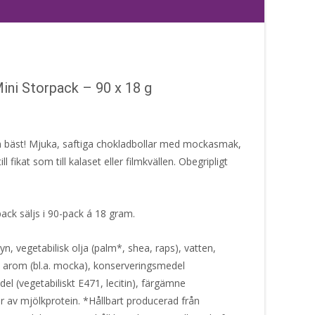
ini Storpack – 90 x 18 g
m bäst! Mjuka, saftiga chokladbollar med mockasmak,
ill fikat som till kalaset eller filmkvällen. Obegripligt
pack säljs i 90-pack á 18 gram.
n, vegetabilisk olja (palm*, shea, raps), vatten,
t, arom (bl.a. mocka), konserveringsmedel
l (vegetabiliskt E471, lecitin), färgämne
år av mjölkprotein. *Hållbart producerad från