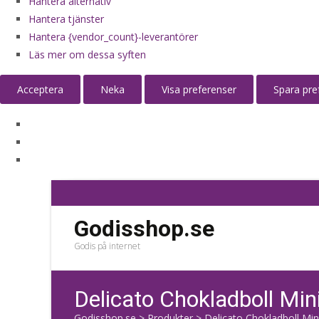
Hantera alternativ
Hantera tjänster
Hantera {vendor_count}-leverantörer
Läs mer om dessa syften
Acceptera
Neka
Visa preferenser
Spara pre
Godisshop.se
Godis på internet
Delicato Chokladboll Min
Godisshop.se
>
Produkter
>
Delicato Chokladboll Min