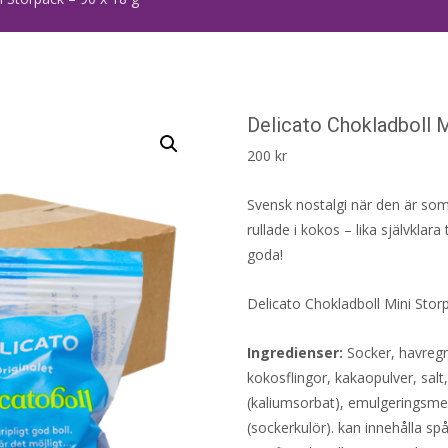
Delicato Chokladboll M
200
kr
Svensk nostalgi när den är so
rullade i kokos – lika självklara t
goda!
Delicato Chokladboll Mini Stor
Ingredienser:
Socker, havregry
kokosflingor, kakaopulver, sal
(kaliumsorbat), emulgeringsmede
(sockerkulör). kan innehålla sp