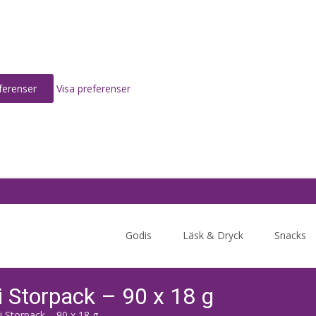
ferenser
Visa preferenser
Skip
to
Godis
Läsk & Dryck
Snacks
content
i Storpack – 90 x 18 g
i Storpack – 90 x 18 g