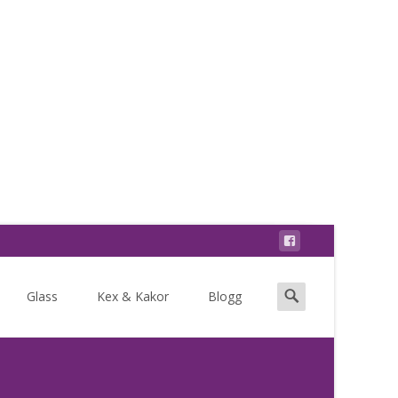
Search
Glass
Kex & Kakor
Blogg
for: