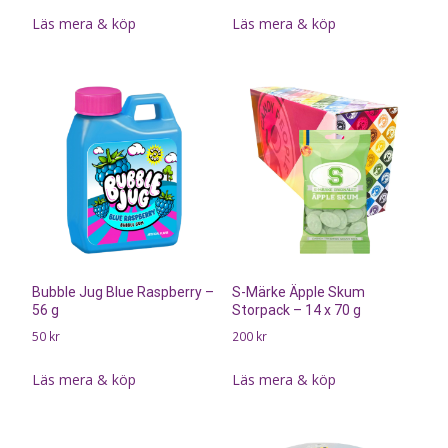
Läs mera & köp
Läs mera & köp
Bubble Jug Blue Raspberry –
S-Märke Äpple Skum
56 g
Storpack – 14 x 70 g
50
kr
200
kr
Läs mera & köp
Läs mera & köp