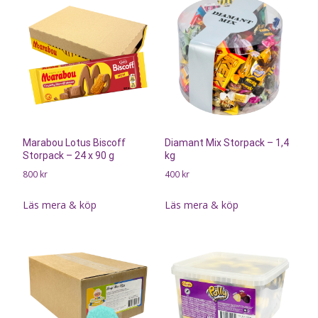
Marabou Lotus Biscoff
Diamant Mix Storpack – 1,4
Storpack – 24 x 90 g
kg
800
kr
400
kr
Läs mera & köp
Läs mera & köp