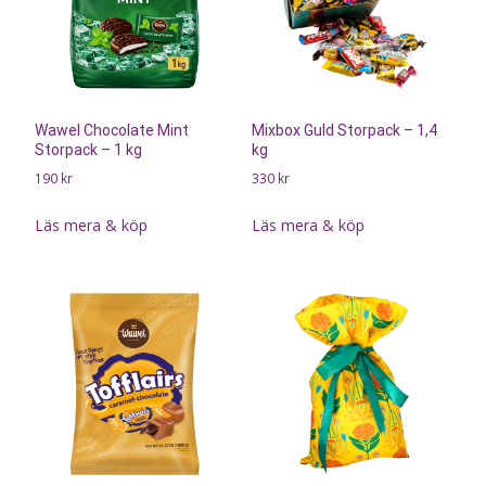
Wawel Chocolate Mint
Mixbox Guld Storpack – 1,4
Storpack – 1 kg
kg
190
kr
330
kr
Läs mera & köp
Läs mera & köp