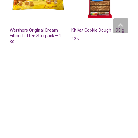
Werthers Original Cream
KitKat Cookie Dough – 99 g
Filling Toffée Storpack – 1
40
kr
kg
170
kr
Läs mera & köp
Läs mera & köp