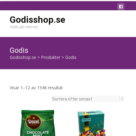
Godisshop.se
Godis på internet
Godis
Godisshop.se
>
Produkter
>
Godis
Sortera
Visar 1–12 av 1546 resultat
efter
senaste