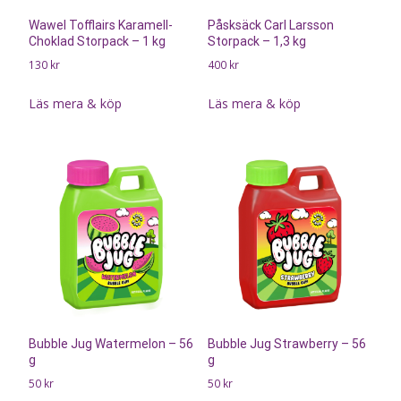
Wawel Tofflairs Karamell-
Påsksäck Carl Larsson
Choklad Storpack – 1 kg
Storpack – 1,3 kg
130
kr
400
kr
Läs mera & köp
Läs mera & köp
Bubble Jug Watermelon – 56
Bubble Jug Strawberry – 56
g
g
50
kr
50
kr