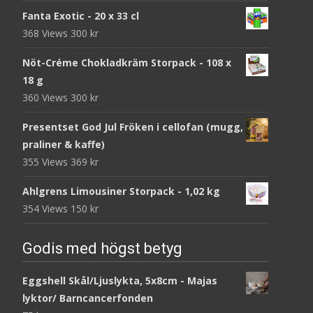
Fanta Exotic - 20 x 33 cl
368 Views
300
kr
Nöt-Créme Chokladkräm Storpack - 108 x
18 g
360 Views
300
kr
Presentset God Jul Fröken i cellofan (mugg,
praliner & kaffe)
355 Views
369
kr
Ahlgrens Limousiner Storpack - 1,02 kg
354 Views
150
kr
Godis med högst betyg
Eggshell Skål/Ljuslykta, 5x8cm - Majas
lyktor/ Barncancerfonden