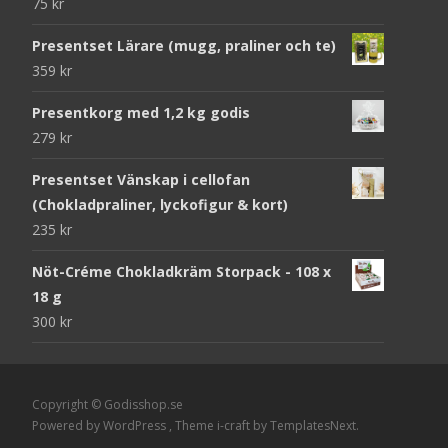
75
kr
Presentset Lärare (mugg, praliner och te)
359
kr
Presentkorg med 1,2 kg godis
279
kr
Presentset Vänskap i cellofan
(Chokladpraliner, lyckofigur & kort)
235
kr
Nöt-Créme Chokladkräm Storpack - 108 x
18 g
300
kr
Copyright © Godisshop.se
Powered by WordPress
, Theme
i-craft
by TemplatesNext.