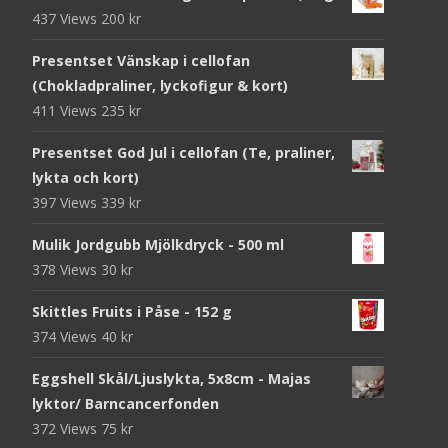
437 Views
200
kr
Presentset Vänskap i cellofan
(Chokladpraliner, lyckofigur & kort)
411 Views
235
kr
Presentset God Jul i cellofan (Te, praliner,
lykta och kort)
397 Views
339
kr
Mulik Jordgubb Mjölkdryck - 500 ml
378 Views
30
kr
Skittles Fruits i Påse - 152 g
374 Views
40
kr
Eggshell Skål/Ljuslykta, 5x8cm - Majas
lyktor/ Barncancerfonden
372 Views
75
kr