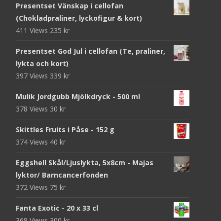
Presentset Vänskap i cellofan
(Chokladpraliner, lyckofigur & kort)
411 Views
235
kr
Presentset God Jul i cellofan (Te, praliner,
lykta och kort)
397 Views
339
kr
Mulik Jordgubb Mjölkdryck - 500 ml
378 Views
30
kr
Skittles Fruits i Påse - 152 g
374 Views
40
kr
Eggshell Skål/Ljuslykta, 5x8cm - Majas
lyktor/ Barncancerfonden
372 Views
75
kr
Fanta Exotic - 20 x 33 cl
368 Views
300
kr