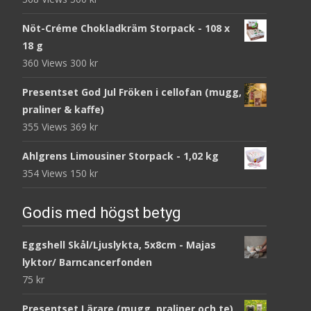
Nöt-Créme Chokladkräm Storpack - 108 x
18 g
360 Views
300
kr
Presentset God Jul Fröken i cellofan (mugg,
praliner & kaffe)
355 Views
369
kr
Ahlgrens Limousiner Storpack - 1,02 kg
354 Views
150
kr
Godis med högst betyg
Eggshell Skål/Ljuslykta, 5x8cm - Majas
lyktor/ Barncancerfonden
75
kr
Presentset Lärare (mugg, praliner och te)