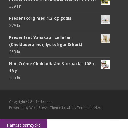
359
kr
Presentkorg med 1,2 kg godis
279
kr
Presentset Vänskap i cellofan
(Chokladpraliner, lyckofigur & kort)
235
kr
Nöt-Créme Chokladkräm Storpack - 108 x
18 g
300
kr
Copyright © Godisshop.se
Powered by WordPress
, Theme
i-craft
by TemplatesNext.
Hantera samtycke