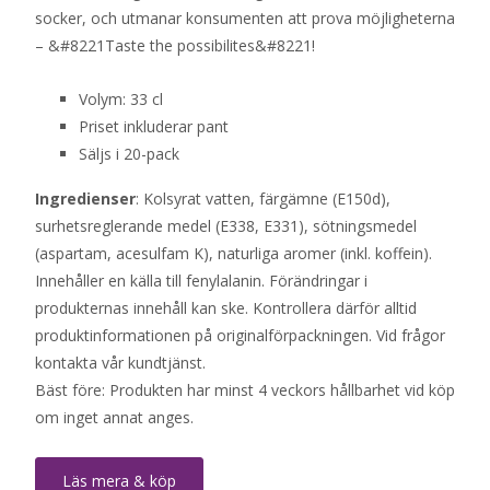
socker, och utmanar konsumenten att prova möjligheterna
– &#8221Taste the possibilites&#8221!
Volym: 33 cl
Priset inkluderar pant
Säljs i 20-pack
Ingredienser
: Kolsyrat vatten, färgämne (E150d),
surhetsreglerande medel (E338, E331), sötningsmedel
(aspartam, acesulfam K), naturliga aromer (inkl. koffein).
Innehåller en källa till fenylalanin. Förändringar i
produkternas innehåll kan ske. Kontrollera därför alltid
produktinformationen på originalförpackningen. Vid frågor
kontakta vår kundtjänst.
Bäst före: Produkten har minst 4 veckors hållbarhet vid köp
om inget annat anges.
Läs mera & köp