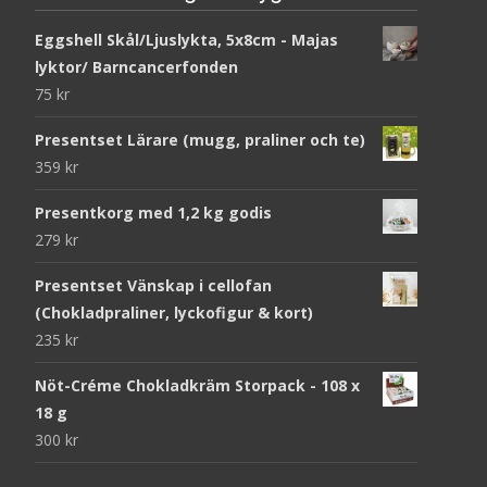
Eggshell Skål/Ljuslykta, 5x8cm - Majas
lyktor/ Barncancerfonden
75
kr
Presentset Lärare (mugg, praliner och te)
359
kr
Presentkorg med 1,2 kg godis
279
kr
Presentset Vänskap i cellofan
(Chokladpraliner, lyckofigur & kort)
235
kr
Nöt-Créme Chokladkräm Storpack - 108 x
18 g
300
kr