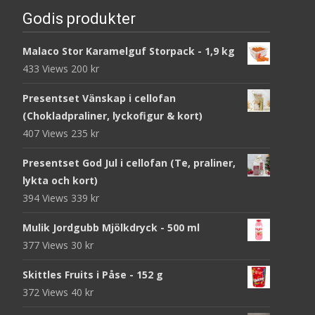
Godis produkter
Malaco Stor Karamelguf Storpack - 1,9 kg
433 Views
200
kr
Presentset Vänskap i cellofan
(Chokladpraliner, lyckofigur & kort)
407 Views
235
kr
Presentset God Jul i cellofan (Te, praliner,
lykta och kort)
394 Views
339
kr
Mulik Jordgubb Mjölkdryck - 500 ml
377 Views
30
kr
Skittles Fruits i Påse - 152 g
372 Views
40
kr