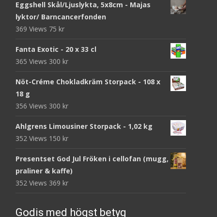
Eggshell Skål/Ljuslykta, 5x8cm - Majas
lyktor/ Barncancerfonden
369 Views
75
kr
Fanta Exotic - 20 x 33 cl
365 Views
300
kr
Nöt-Créme Chokladkräm Storpack - 108 x
18 g
356 Views
300
kr
Ahlgrens Limousiner Storpack - 1,02 kg
352 Views
150
kr
Presentset God Jul Fröken i cellofan (mugg,
praliner & kaffe)
352 Views
369
kr
Godis med högst betyg