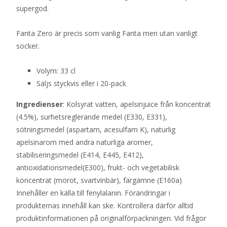
supergod.
Fanta Zero är precis som vanlig Fanta men utan vanligt
socker.
Volym: 33 cl
Säljs styckvis eller i 20-pack
Ingredienser
: Kolsyrat vatten, apelsinjuice från koncentrat
(4.5%), surhetsreglerande medel (E330, E331),
sötningsmedel (aspartam, acesulfam K), naturlig
apelsinarom med andra naturliga aromer,
stabiliseringsmedel (E414, E445, E412),
antioxidationsmedel(E300), frukt- och vegetabilisk
koncentrat (morot, svartvinbär), färgämne (E160a)
Innehåller en källa till fenylalanin. Förändringar i
produkternas innehåll kan ske. Kontrollera därför alltid
produktinformationen på originalförpackningen. Vid frågor