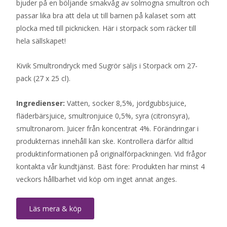
bjuder på en böljande smakvåg av solmogna smultron och
passar lika bra att dela ut till barnen på kalaset som att
plocka med till picknicken. Här i storpack som räcker till
hela sällskapet!
Kivik Smultrondryck med Sugrör säljs i Storpack om 27-
pack (27 x 25 cl).
Ingredienser:
Vatten, socker 8,5%, jordgubbsjuice,
fläderbärsjuice, smultronjuice 0,5%, syra (citronsyra),
smultronarom. Juicer från koncentrat 4%. Förändringar i
produkternas innehåll kan ske. Kontrollera därför alltid
produktinformationen på originalförpackningen. Vid frågor
kontakta vår kundtjänst. Bäst före: Produkten har minst 4
veckors hållbarhet vid köp om inget annat anges.
Läs mera & köp