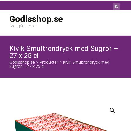
Godisshop.se
Godis på internet
Kivik Smultrondryck med Sugrör –
27 x 25 cl
Godisshop.se
>
Produkter
>
Kivik Smultrondryck med
Sugrör – 27 x 25 cl