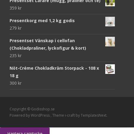
Presentset Lärare (mugg, praliner och te)
359
kr
Presentkorg med 1,2 kg godis
279
kr
Presentset Vänskap i cellofan
(Chokladpraliner, lyckofigur & kort)
235
kr
Nöt-Créme Chokladkräm Storpack - 108 x
18 g
300
kr
Copyright © Godisshop.se
Powered by WordPress
, Theme
i-craft
by TemplatesNext.
Hantera samtycke