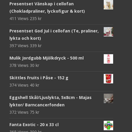
Presentset Vänskap i cellofan
(Chokladpraliner, lyckofigur & kort)
411 Views
235
kr
Presentset God Jul i cellofan (Te, praliner,
lykta och kort)
397 Views
339
kr
Mulik Jordgubb Mjölkdryck - 500 ml
378 Views
30
kr
Skittles Fruits i Påse - 152 g
374 Views
40
kr
Eggshell Skål/Ljuslykta, 5x8cm - Majas
lyktor/ Barncancerfonden
372 Views
75
kr
Fanta Exotic - 20 x 33 cl
368 Views
300
kr