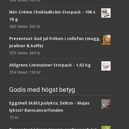
Nöt-Créme Chokladkräm Storpack - 108 x
18 g
360 Views
300
kr
Presentset God Jul Fröken i cellofan (mugg,
praliner & kaffe)
355 Views
369
kr
Ahlgrens Limousiner Storpack - 1,02 kg
354 Views
150
kr
Godis med högst betyg
Eggshell Skål/Ljuslykta, 5x8cm - Majas
lyktor/ Barncancerfonden
75
kr