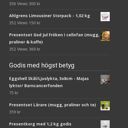
356 Views
300
kr
Ahlgrens Limousiner Storpack - 1,02 kg
352 Views
150
kr
Presentset God Jul Fröken i cellofan (mugg,
praliner & kaffe)
352 Views
369
kr
Godis med högst betyg
Eggshell Skål/Ljuslykta, 5x8cm - Majas
lyktor/ Barncancerfonden
75
kr
Presentset Lärare (mugg, praliner och te)
359
kr
Presentkorg med 1,2 kg godis