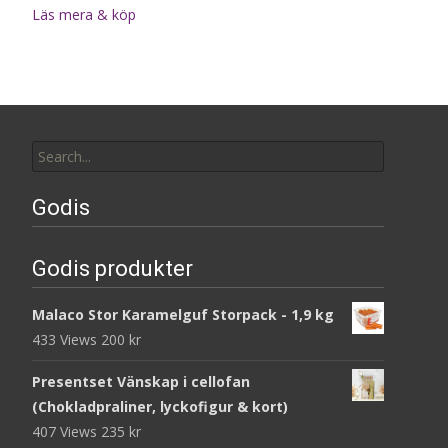
Läs mera & köp
Search
for:
Godis
Godis produkter
Malaco Stor Karamelguf Storpack - 1,9 kg
433 Views
200
kr
Presentset Vänskap i cellofan
(Chokladpraliner, lyckofigur & kort)
407 Views
235
kr