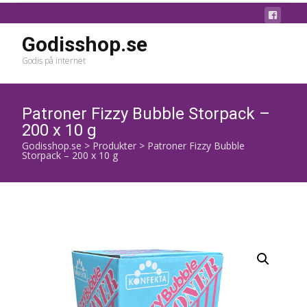
Godisshop.se
Godis på internet
Patroner Fizzy Bubble Storpack –
200 x 10 g
Godisshop.se
>
Produkter
>
Patroner Fizzy Bubble
Storpack – 200 x 10 g