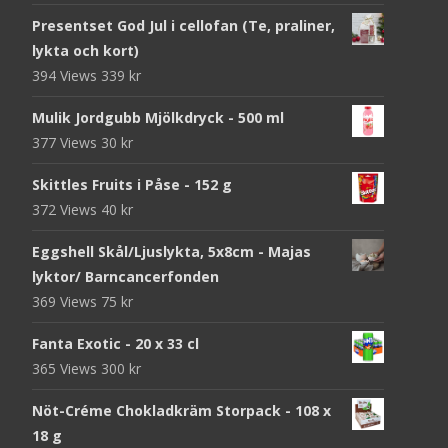
Presentset God Jul i cellofan (Te, praliner,
lykta och kort)
394 Views
339
kr
Mulik Jordgubb Mjölkdryck - 500 ml
377 Views
30
kr
Skittles Fruits i Påse - 152 g
372 Views
40
kr
Eggshell Skål/Ljuslykta, 5x8cm - Majas
lyktor/ Barncancerfonden
369 Views
75
kr
Fanta Exotic - 20 x 33 cl
365 Views
300
kr
Nöt-Créme Chokladkräm Storpack - 108 x
18 g