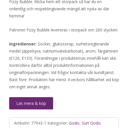
Fizzy Bubble. Klicka hem ett storpack så har du en
ordentlig och respektingivande mängd att njuta av där
hemma!
Patroner Fizzy Bubble levereras i storpack om 200 stycken.
Ingredienser:
Socker, glukossirap, surhetsreglerande
medel (äppelsyra, natriumvätekarbonat), arom, färgämnen
(E120, E133). Förändringar i produkternas innehåll kan ske.
Kontrollera därför alltid produktinformationen på
originalförpackningen. Vid frågor kontakta vår kundtjänst.
Bäst före: Produkten har minst 4 veckors hållbarhet vid köp
om inget annat anges.
Läs mera & köp
Artikelnr:
77943-1
Kategorier:
Godis
,
Surt Godis