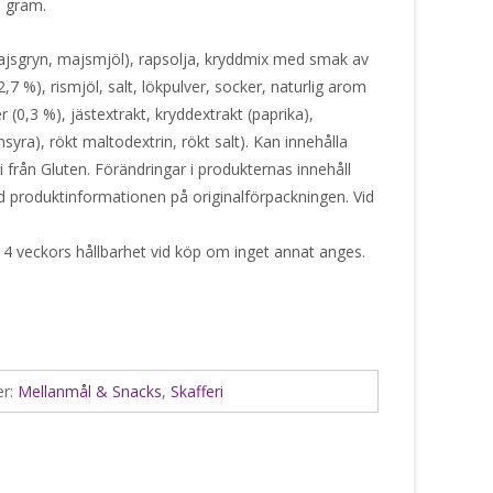
5 gram.
jsgryn, majsmjöl), rapsolja, kryddmix med smak av
2,7 %), rismjöl, salt, lökpulver, socker, naturlig arom
r (0,3 %), jästextrakt, kryddextrakt (paprika),
syra), rökt maltodextrin, rökt salt). Kan innehålla
 från Gluten. Förändringar i produkternas innehåll
tid produktinformationen på originalförpackningen. Vid
 4 veckors hållbarhet vid köp om inget annat anges.
er:
Mellanmål & Snacks
,
Skafferi