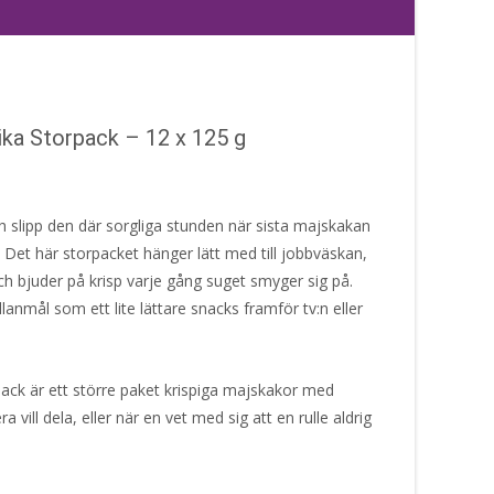
ika Storpack – 12 x 125 g
och slipp den där sorgliga stunden när sista majskakan
. Det här storpacket hänger lätt med till jobbväskan,
och bjuder på krisp varje gång suget smyger sig på.
anmål som ett lite lättare snacks framför tv:n eller
ack är ett större paket krispiga majskakor med
 vill dela, eller när en vet med sig att en rulle aldrig