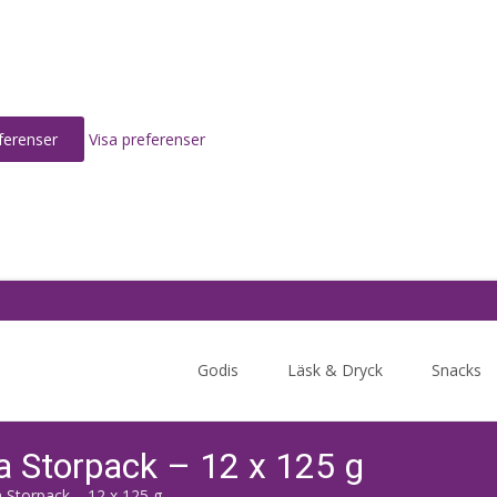
ferenser
Visa preferenser
Skip
to
Godis
Läsk & Dryck
Snacks
content
a Storpack – 12 x 125 g
 Storpack – 12 x 125 g