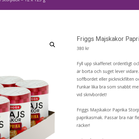
Friggs Majskakor Papr
380
kr
Fyll upp skafferiet ordentligt 
är borta och suget lever vidare
soffbordet eller picknickfilten 
Funkar lika bra som snabbt mell
vid skrivbordet!
Friggs Majskakor Paprika Storp
paprikasmak. Passar bra när flera
räcker!