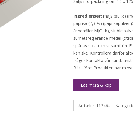
Säljs i förpackning om 12 x 12
Ingredienser:
majs (80 %) (ma
paprika (7,9 %) (paprikapulver (
(innehåller MJÖLK), vitlökspulve
surhetsreglerande medel (citron
spår av soja och sesamfrön. Fri
kan ske. Kontrollera därför all
frågor kontakta vår kundtjänst.
Bäst före: Produkten har minst
Läs mera & köp
Artikelnr:
112464-1
Kategori