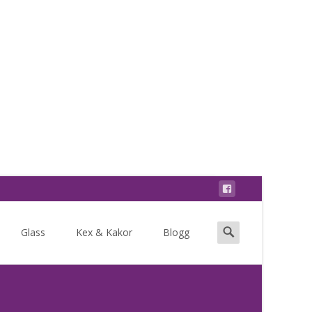
Search
Glass
Kex & Kakor
Blogg
for: