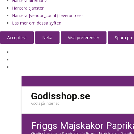
Hantera alternativ
Hantera tjänster
Hantera {vendor_count}-leverantörer
Läs mer om dessa syften
Acceptera
Neka
Visa preferenser
Spara pre
Godisshop.se
Godis på internet
Friggs Majskakor Paprik
Godisshop.se
>
Produkter
>
Friggs Majskakor Paprika