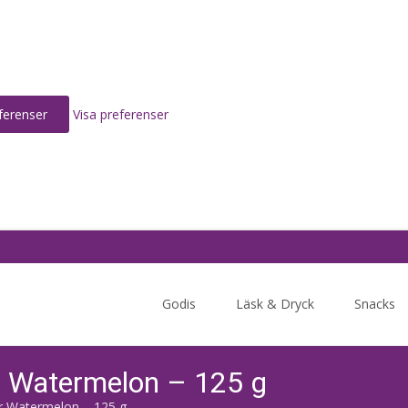
ferenser
Visa preferenser
Skip
to
Godis
Läsk & Dryck
Snacks
content
r Watermelon – 125 g
r Watermelon – 125 g