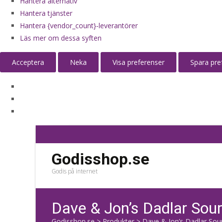
Hantera alternativ
Hantera tjänster
Hantera {vendor_count}-leverantörer
Läs mer om dessa syften
Acceptera
Neka
Visa preferenser
Spara pre
Godisshop.se
Godis på internet
Dave & Jon’s Dadlar Sou
Godisshop.se
>
Produkter
>
Dave & Jon’s Dadlar Sou