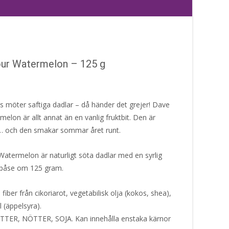
our Watermelon – 125 g
s möter saftiga dadlar – då händer det grejer! Dave
on är allt annat än en vanlig fruktbit. Den är
tig… och den smakar sommar året runt.
atermelon är naturligt söta dadlar med en syrlig
 påse om 125 gram.
fiber från cikoriarot, vegetabilisk olja (kokos, shea),
 (äppelsyra).
ÖTTER, NÖTTER, SOJA. Kan innehålla enstaka kärnor