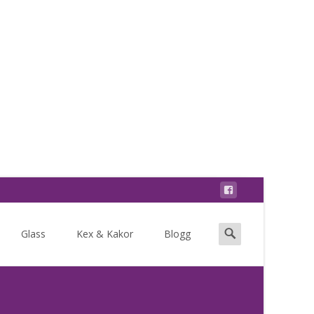
Search
Glass
Kex & Kakor
Blogg
for: