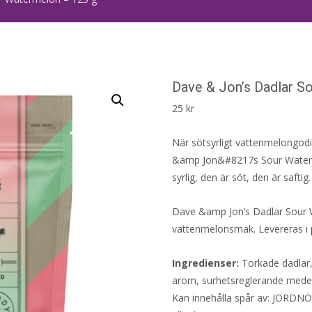
Dave & Jon’s Dadlar S
25
kr
När sötsyrligt vattenmelongodi
&amp Jon&#8217s Sour Watermel
syrlig, den är söt, den är saf
Dave &amp Jon’s Dadlar Sour W
vattenmelonsmak. Levereras i
Ingredienser:
Torkade dadlar, 
arom, surhetsreglerande medel
Kan innehålla spår av: JORDN