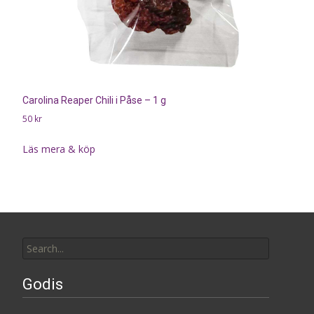
Carolina Reaper Chili i Påse – 1 g
50
kr
Läs mera & köp
Search
for:
Godis