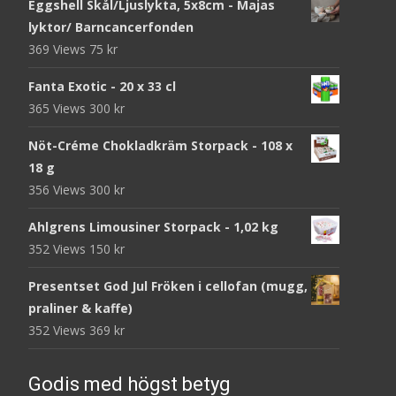
Eggshell Skål/Ljuslykta, 5x8cm - Majas
lyktor/ Barncancerfonden
369 Views
75
kr
Fanta Exotic - 20 x 33 cl
365 Views
300
kr
Nöt-Créme Chokladkräm Storpack - 108 x
18 g
356 Views
300
kr
Ahlgrens Limousiner Storpack - 1,02 kg
352 Views
150
kr
Presentset God Jul Fröken i cellofan (mugg,
praliner & kaffe)
352 Views
369
kr
Godis med högst betyg