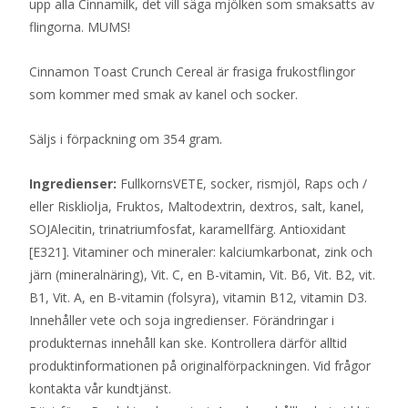
upp alla Cinnamilk, det vill säga mjölken som smaksatts av
flingorna. MUMS!
Cinnamon Toast Crunch Cereal är frasiga frukostflingor
som kommer med smak av kanel och socker.
Säljs i förpackning om 354 gram.
Ingredienser:
FullkornsVETE, socker, rismjöl, Raps och /
eller Riskliolja, Fruktos, Maltodextrin, dextros, salt, kanel,
SOJAlecitin, trinatriumfosfat, karamellfärg. Antioxidant
[E321]. Vitaminer och mineraler: kalciumkarbonat, zink och
järn (mineralnäring), Vit. C, en B-vitamin, Vit. B6, Vit. B2, vit.
B1, Vit. A, en B-vitamin (folsyra), vitamin B12, vitamin D3.
Innehåller vete och soja ingredienser. Förändringar i
produkternas innehåll kan ske. Kontrollera därför alltid
produktinformationen på originalförpackningen. Vid frågor
kontakta vår kundtjänst.