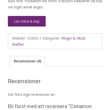
Bäst före: Produkten har minst 4 veckors hållbarhet vid köp
om inget annat anges.
Läs mera & köp
Artikelnr:
103820-1
Kategorier:
Flingor & Müsli
,
Skafferi
Recensioner (0)
Recensioner
Det finns inga recensioner än.
Bli först med att recensera ”Cinnamon