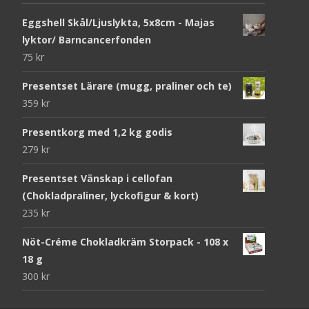
Eggshell Skål/Ljuslykta, 5x8cm - Majas
lyktor/ Barncancerfonden
75
kr
Presentset Lärare (mugg, praliner och te)
359
kr
Presentkorg med 1,2 kg godis
279
kr
Presentset Vänskap i cellofan
(Chokladpraliner, lyckofigur & kort)
235
kr
Nöt-Créme Chokladkräm Storpack - 108 x
18 g
300
kr