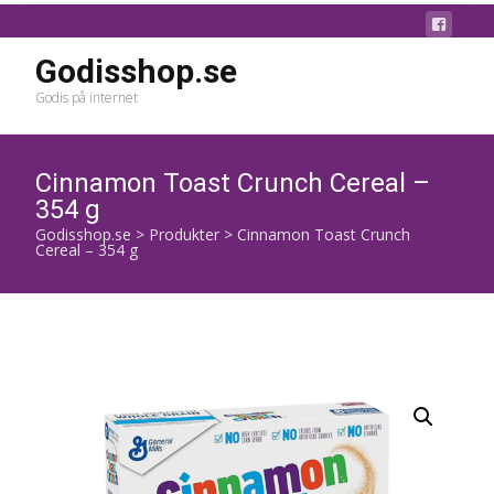
Godisshop.se
Godis på internet
Cinnamon Toast Crunch Cereal –
354 g
Godisshop.se
>
Produkter
>
Cinnamon Toast Crunch
Cereal – 354 g