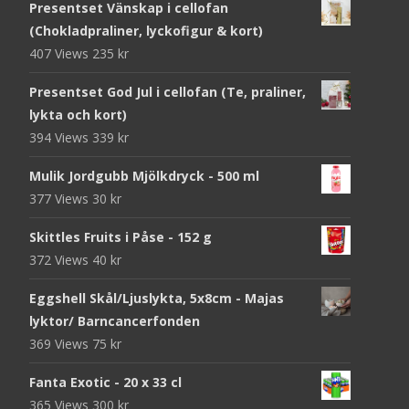
Presentset Vänskap i cellofan
(Chokladpraliner, lyckofigur & kort)
407 Views
235
kr
Presentset God Jul i cellofan (Te, praliner,
lykta och kort)
394 Views
339
kr
Mulik Jordgubb Mjölkdryck - 500 ml
377 Views
30
kr
Skittles Fruits i Påse - 152 g
372 Views
40
kr
Eggshell Skål/Ljuslykta, 5x8cm - Majas
lyktor/ Barncancerfonden
369 Views
75
kr
Fanta Exotic - 20 x 33 cl
365 Views
300
kr