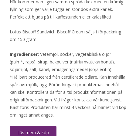
Här kommer nämligen samma spröda kex med en krämig
fyllning som ger varje tugga en stor dos extra kärlek.
Perfekt att bjuda på till kaffestunden eller kalasfikat!
Lotus Biscoff Sandwich Biscoff Cream säljs i förpackning
om 150 gram.
Ingredienser:
Vetemjöl, socker, vegetabiliska oljor
(palm*, raps), sirap, bakpulver (natriumvätekarbonat),
sojamjöl, salt, kanel, emulgeringsmedel (sojalecitin).
*Hållbart producerad från certifierade odlare. Kan innehålla
spår av: mjölk, ägg. Förändringar i produkternas innehåll
kan ske. Kontrollera därför alltid produktinformationen på
originalförpackningen. Vid frågor kontakta vår kundtjänst.
Bäst före: Produkten har minst 4 veckors hållbarhet vid köp
om inget annat anges.
Läs mera & köp