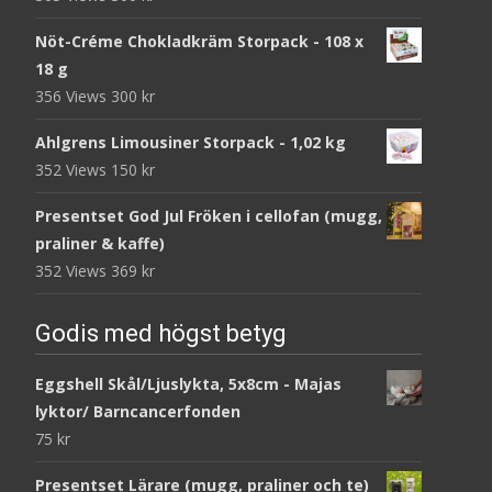
Nöt-Créme Chokladkräm Storpack - 108 x
18 g
356 Views
300
kr
Ahlgrens Limousiner Storpack - 1,02 kg
352 Views
150
kr
Presentset God Jul Fröken i cellofan (mugg,
praliner & kaffe)
352 Views
369
kr
Godis med högst betyg
Eggshell Skål/Ljuslykta, 5x8cm - Majas
lyktor/ Barncancerfonden
75
kr
Presentset Lärare (mugg, praliner och te)