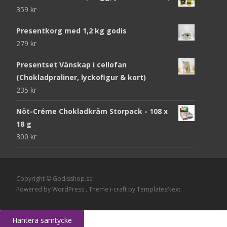
359
kr
Presentkorg med 1,2 kg godis
279
kr
Presentset Vänskap i cellofan
(Chokladpraliner, lyckofigur & kort)
235
kr
Nöt-Créme Chokladkräm Storpack - 108 x
18 g
300
kr
Copyright © Godisshop.se
Powered by WordPress
, Theme
i-craft
by TemplatesNext.
Hantera samtycke