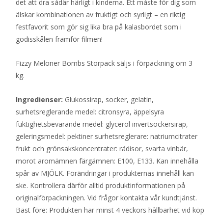
det att dra sådär härligt i kinderna. Ett måste för dig som
älskar kombinationen av fruktigt och syrligt – en riktig
festfavorit som gör sig lika bra på kalasbordet som i
godisskålen framför filmen!
Fizzy Meloner Bombs Storpack säljs i förpackning om 3
kg.
Ingredienser:
Glukossirap, socker, gelatin,
surhetsreglerande medel: citronsyra, äppelsyra
fuktighetsbevarande medel: glycerol invertsockersirap,
geleringsmedel: pektiner surhetsreglerare: natriumcitrater
frukt och grönsakskoncentrater: rädisor, svarta vinbär,
morot aromämnen färgämnen: E100, E133. Kan innehålla
spår av MJÖLK. Förändringar i produkternas innehåll kan
ske. Kontrollera därför alltid produktinformationen på
originalförpackningen. Vid frågor kontakta vår kundtjänst.
Bäst före: Produkten har minst 4 veckors hållbarhet vid köp