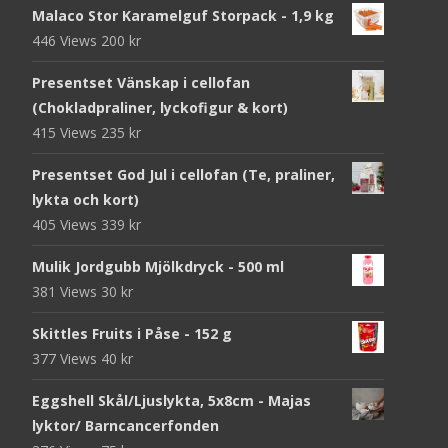
Malaco Stor Karamelguf Storpack - 1,9 kg
446 Views
200
kr
Presentset Vänskap i cellofan
(Chokladpraliner, lyckofigur & kort)
415 Views
235
kr
Presentset God Jul i cellofan (Te, praliner,
lykta och kort)
405 Views
339
kr
Mulik Jordgubb Mjölkdryck - 500 ml
381 Views
30
kr
Skittles Fruits i Påse - 152 g
377 Views
40
kr
Eggshell Skål/Ljuslykta, 5x8cm - Majas
lyktor/ Barncancerfonden