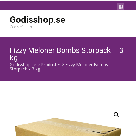
Godisshop.se
Godis på internet
Fizzy Meloner Bombs Storpack – 3
kg
Godisshop.se
>
Produkter
>
Fizzy Meloner Bombs
Storpack – 3 kg