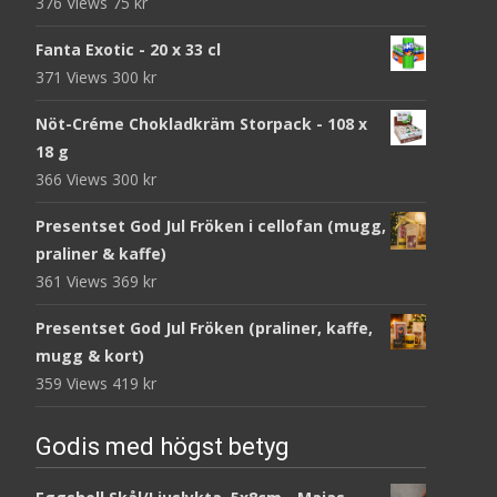
376 Views
75
kr
Fanta Exotic - 20 x 33 cl
371 Views
300
kr
Nöt-Créme Chokladkräm Storpack - 108 x
18 g
366 Views
300
kr
Presentset God Jul Fröken i cellofan (mugg,
praliner & kaffe)
361 Views
369
kr
Presentset God Jul Fröken (praliner, kaffe,
mugg & kort)
359 Views
419
kr
Godis med högst betyg