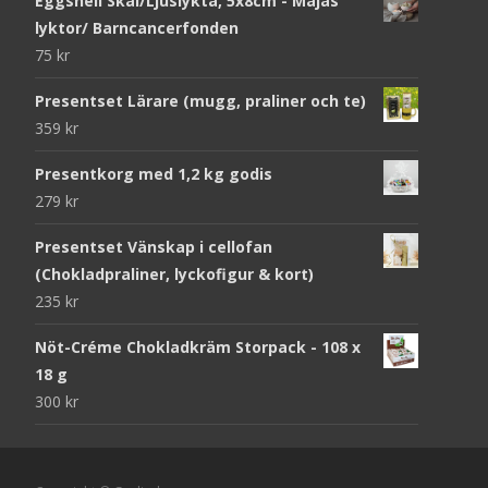
Eggshell Skål/Ljuslykta, 5x8cm - Majas
lyktor/ Barncancerfonden
75
kr
Presentset Lärare (mugg, praliner och te)
359
kr
Presentkorg med 1,2 kg godis
279
kr
Presentset Vänskap i cellofan
(Chokladpraliner, lyckofigur & kort)
235
kr
Nöt-Créme Chokladkräm Storpack - 108 x
18 g
300
kr