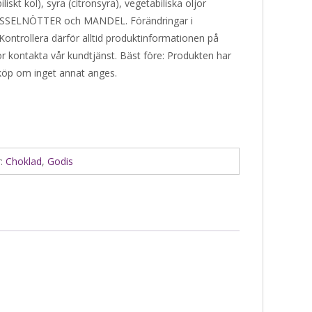
iskt kol), syra (citronsyra), vegetabiliska oljor
 HASSELNÖTTER och MANDEL. Förändringar i
Kontrollera därför alltid produktinformationen på
or kontakta vår kundtjänst. Bäst före: Produkten har
 köp om inget annat anges.
r:
Choklad
,
Godis