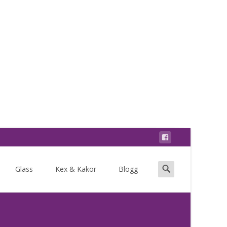
Search
Glass
Kex & Kakor
Blogg
for: