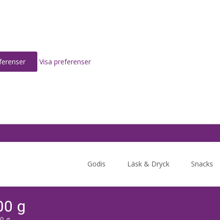
ferenser
Visa preferenser
Skip
to
Godis
Läsk & Dryck
Snacks
content
00 g
00 g