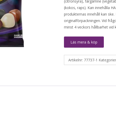
(citronsyra), färgämne (vegetabil
(kokos, raps). Kan innehålla
produkternas innehåll kan ske. 
originalförpackningen. Vid fråg
minst 4 veckors hållbarhet vid
Läs mera & köp
Artikelnr:
77737-1
Kategorie