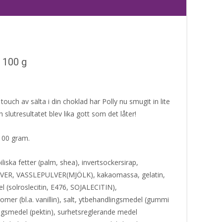
– 100 g
ouch av sälta i din choklad har Polly nu smugit in lite
och slutresultatet blev lika gott som det låter!
 100 gram.
liska fetter (palm, shea), invertsockersirap,
ER, VASSLEPULVER(MJÖLK), kakaomassa, gelatin,
l (solroslecitin, E476, SOJALECITIN),
mer (bl.a. vanillin), salt, ytbehandlingsmedel (gummi
ingsmedel (pektin), surhetsreglerande medel