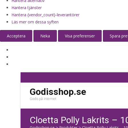
Hantera alternativ
Hantera tjänster
Hantera {vendor_count}-leverantörer
Läs mer om dessa syften
Acceptera
Neka
Visa preferenser
Spara pre
Godisshop.se
Godis på internet
Cloetta Polly Lakrits – 1
Godisshop.se
>
Produkter
>
Cloetta Polly Lakrits – 1