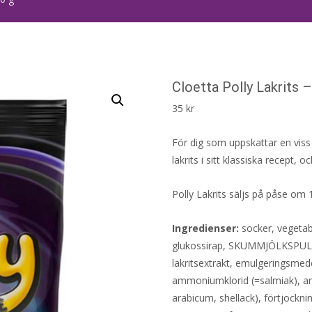
Cloetta Polly Lakrits 
35
kr
För dig som uppskattar en viss t
lakrits i sitt klassiska recept, 
Polly Lakrits säljs på påse om
Ingredienser:
socker, vegetabi
glukossirap, SKUMMJÖLKSPULV
lakritsextrakt, emulgeringsmede
ammoniumklorid (=salmiak), aro
arabicum, shellack), förtjockn