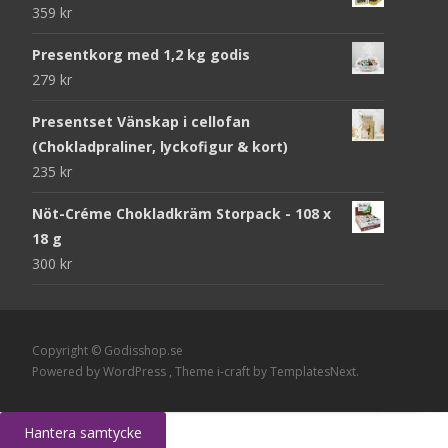
359
kr
Presentkorg med 1,2 kg godis
279
kr
Presentset Vänskap i cellofan
(Chokladpraliner, lyckofigur & kort)
235
kr
Nöt-Créme Chokladkräm Storpack - 108 x
18 g
300
kr
Copyright © Godisshop.se
Powered by WordPress
, Theme
i-craft
by TemplatesNext.
Hantera samtycke