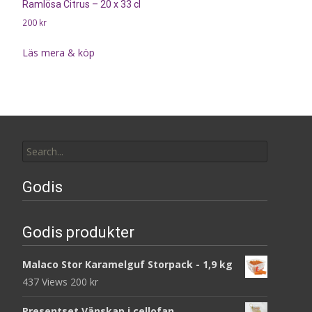
Ramlösa Citrus – 20 x 33 cl
200
kr
Läs mera & köp
Search
for:
Godis
Godis produkter
Malaco Stor Karamelguf Storpack - 1,9 kg
437 Views
200
kr
Presentset Vänskap i cellofan