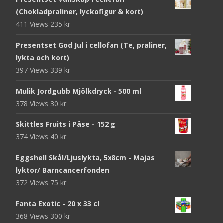
(Chokladpraliner, lyckofigur & kort)
411 Views
235
kr
Presentset God Jul i cellofan (Te, praliner,
lykta och kort)
397 Views
339
kr
Mulik Jordgubb Mjölkdryck - 500 ml
378 Views
30
kr
Skittles Fruits i Påse - 152 g
374 Views
40
kr
Eggshell Skål/Ljuslykta, 5x8cm - Majas
lyktor/ Barncancerfonden
372 Views
75
kr
Fanta Exotic - 20 x 33 cl
368 Views
300
kr