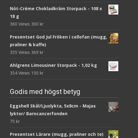
Nöt-Créme Chokladkräm Storpack - 108 x
18 g
360 Views
300
kr
Presentset God Jul Fröken i cellofan (mugg,
praliner & kaffe)
355 Views
369
kr
Ahlgrens Limousiner Storpack - 1,02 kg
354 Views
150
kr
Godis med högst betyg
Eggshell Skål/Ljuslykta, 5x8cm - Majas
lyktor/ Barncancerfonden
75
kr
Presentset Lärare (mugg, praliner och te)