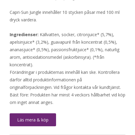
Capri-Sun Jungle innehåller 10 stycken påsar med 100 ml
dryck vardera.
Ingredienser:
Källvatten, socker, citronjuice* (5,7%),
apelsinjuice* (3,2%), guavapuré från koncentrat (0,5%),
ananasjuice* (0,5%), passionsfruktjuice* (0,1%), naturlig
arom, antioxidationsmedel (askorbinsyra). (*från
koncentrat).
Förändringar i produkternas innehåll kan ske. Kontrollera
därför alltid produktinformationen på
originalförpackningen. Vid frågor kontakta vår kundtjänst.
Bäst före: Produkten har minst 4 veckors hållbarhet vid köp
om inget annat anges.
Läs mera & köp