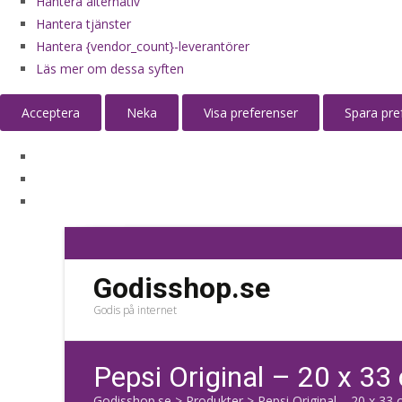
Hantera alternativ
Hantera tjänster
Hantera {vendor_count}-leverantörer
Läs mer om dessa syften
Acceptera
Neka
Visa preferenser
Spara pre
Godisshop.se
Godis på internet
Pepsi Original – 20 x 33 
Godisshop.se
>
Produkter
>
Pepsi Original – 20 x 33 c