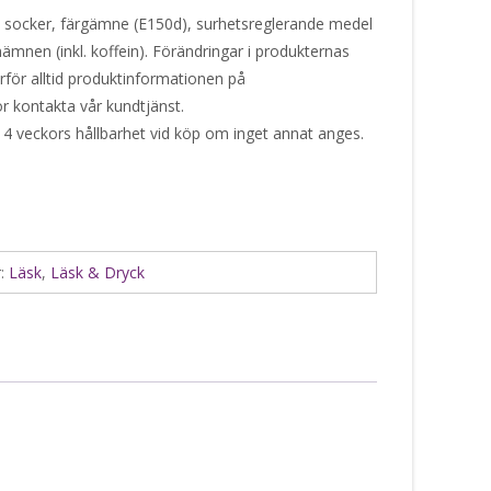
n, socker, färgämne (E150d), surhetsreglerande medel
ämnen (inkl. koffein). Förändringar i produkternas
ärför alltid produktinformationen på
or kontakta vår kundtjänst.
 4 veckors hållbarhet vid köp om inget annat anges.
r:
Läsk
,
Läsk & Dryck