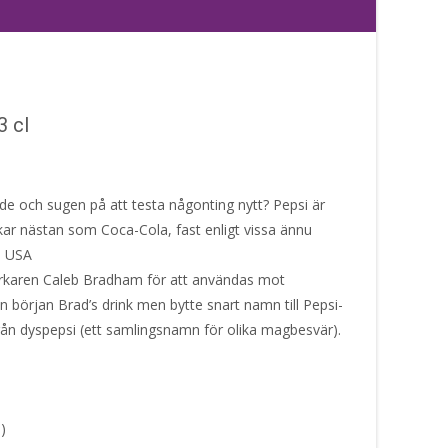
3 cl
de och sugen på att testa någonting nytt? Pepsi är
akar nästan som Coca-Cola, fast enligt vissa ännu
 i USA
terkaren Caleb Bradham för att användas mot
 början Brad’s drink men bytte snart namn till Pepsi-
n dyspepsi (ett samlingsnamn för olika magbesvär).
)