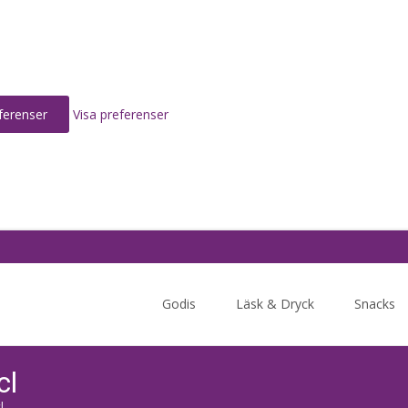
ferenser
Visa preferenser
Skip
to
Godis
Läsk & Dryck
Snacks
content
cl
l