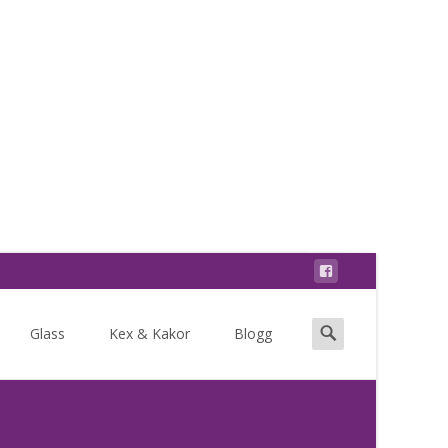
Search
Glass
Kex & Kakor
Blogg
for: