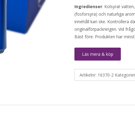
Ingredienser
: Kolsyrat vatte
(fosforsyra) och naturliga arom
innehåll kan ske. Kontrollera d
originalförpackningen. Vid fråg
Bäst före: Produkten har minst
Läs mera & köp
Artikelnr:
16370-2
Kategorie