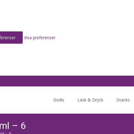
ferenser
Visa preferenser
Skip
to
Godis
Läsk & Dryck
Snacks
content
 ml – 6
ml – 6