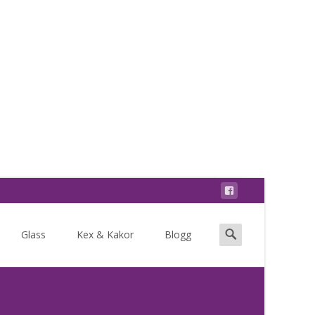
Search
Glass
Kex & Kakor
Blogg
for: