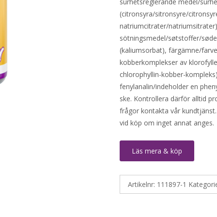
surhetsreglerande medel/surh
(citronsyra/sitronsyre/citronsy
natriumcitrater/natriumsitrater
sötningsmedel/søtstoffer/søde
(kaliumsorbat), färgämne/farves
kobberkomplekser av klorofylle
chlorophyllin-kobber-kompleks). i
fenylanalin/indeholder en pheny
ske. Kontrollera därför alltid 
frågor kontakta vår kundtjänst.
vid köp om inget annat anges.
Läs mera & köp
Artikelnr:
111897-1
Kategori