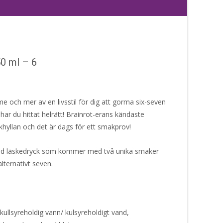
50 ml – 6
e och mer av en livsstil för dig att gorma six-seven
ar du hittat helrätt! Brainrot-erans kändaste
skhyllan och det är dags för ett smakprov!
rad läskedryck som kommer med två unika smaker
alternativt seven.
.
kullsyreholdig vann/ kulsyreholdigt vand,