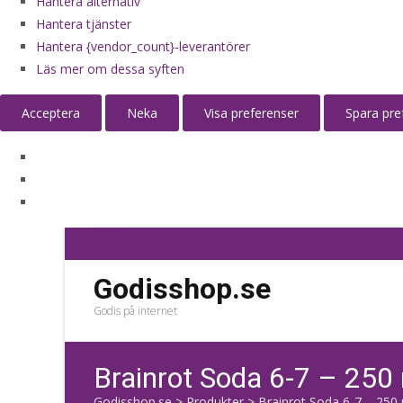
Hantera alternativ
Hantera tjänster
Hantera {vendor_count}-leverantörer
Läs mer om dessa syften
Acceptera
Neka
Visa preferenser
Spara pre
Godisshop.se
Godis på internet
Brainrot Soda 6-7 – 250
Godisshop.se
>
Produkter
>
Brainrot Soda 6-7 – 250 