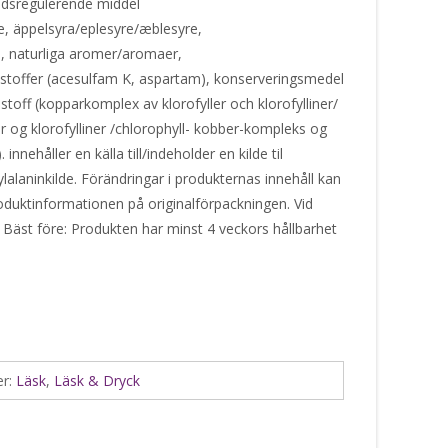
edsregulerende middel
re, äppelsyra/eplesyre/æblesyre,
), naturliga aromer/aromaer,
stoffer (acesulfam K, aspartam), konserveringsmedel
toff (kopparkomplex av klorofyller och klorofylliner/
r og klorofylliner /chlorophyll- kobber-kompleks og
nnehåller en källa till/indeholder en kilde til
lalaninkilde. Förändringar i produkternas innehåll kan
produktinformationen på originalförpackningen. Vid
 Bäst före: Produkten har minst 4 veckors hållbarhet
er:
Läsk
,
Läsk & Dryck