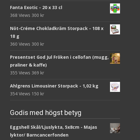
Fanta Exotic - 20 x 33 cl
368 Views
300
kr
Nöt-Créme Chokladkräm Storpack - 108 x
18 g
360 Views
300
kr
Presentset God Jul Fröken i cellofan (mugg,
praliner & kaffe)
355 Views
369
kr
Ahlgrens Limousiner Storpack - 1,02 kg
354 Views
150
kr
Godis med högst betyg
Eggshell Skål/Ljuslykta, 5x8cm - Majas
lyktor/ Barncancerfonden