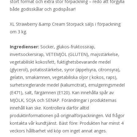
stort format och extra stor förpackning – redo att förgylla
både godisskålar och godispåsar!
XL Strawberry &amp Cream Storpack säljs i förpackning
om 3 kg.
Ingredienser:
Socker, glukos-fruktossirap,
invertsockersirap, VETEMJÖL (GLUTEN), majsstärkelse,
vegetabiliskt kokosfett, fuktighetsbevarande medel
(glycerol), potatisstärkelse, syror (äppelsyra, citronsyra),
gelatin, smakämnen, vegetabiliska oljor ( kokos, raps),
surhetsreglerande medel (kaliumcitrat), emulgeringsmedel
(E471), salt, färgämnen (E120). Kan innehålla spår av
MJÖLK, SOJA och SENAP. Förändringar i produkternas
innehåll kan ske. Kontrollera därför alltid
produktinformationen på originalförpackningen. Vid frågor
kontakta vår kundtjänst. Bäst före: Produkten har minst 4
veckors hållbarhet vid köp om inget annat anges.