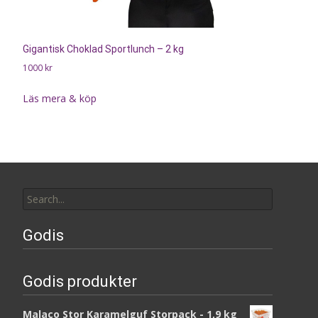
Gigantisk Choklad Sportlunch – 2 kg
1000
kr
Läs mera & köp
Search
for:
Godis
Godis produkter
Malaco Stor Karamelguf Storpack - 1,9 kg