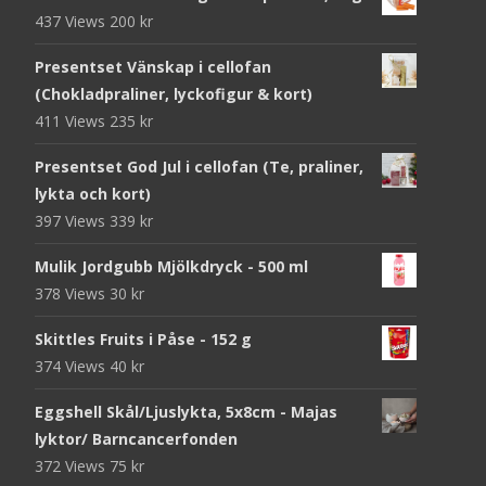
437 Views
200
kr
Presentset Vänskap i cellofan
(Chokladpraliner, lyckofigur & kort)
411 Views
235
kr
Presentset God Jul i cellofan (Te, praliner,
lykta och kort)
397 Views
339
kr
Mulik Jordgubb Mjölkdryck - 500 ml
378 Views
30
kr
Skittles Fruits i Påse - 152 g
374 Views
40
kr
Eggshell Skål/Ljuslykta, 5x8cm - Majas
lyktor/ Barncancerfonden
372 Views
75
kr