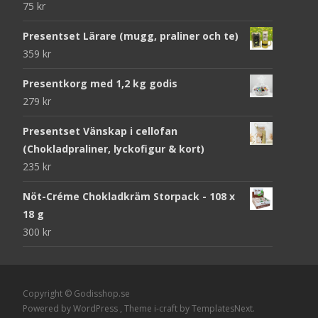
75
kr
Presentset Lärare (mugg, praliner och te)
359
kr
Presentkorg med 1,2 kg godis
279
kr
Presentset Vänskap i cellofan
(Chokladpraliner, lyckofigur & kort)
235
kr
Nöt-Créme Chokladkräm Storpack - 108 x
18 g
300
kr
Copyright © Godisshop.se
Powered by WordPress
, Theme
i-craft
by TemplatesNext.