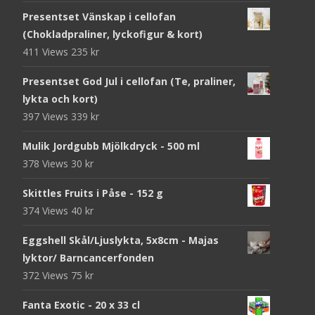
Presentset Vänskap i cellofan
(Chokladpraliner, lyckofigur & kort)
411 Views
235
kr
Presentset God Jul i cellofan (Te, praliner,
lykta och kort)
397 Views
339
kr
Mulik Jordgubb Mjölkdryck - 500 ml
378 Views
30
kr
Skittles Fruits i Påse - 152 g
374 Views
40
kr
Eggshell Skål/Ljuslykta, 5x8cm - Majas
lyktor/ Barncancerfonden
372 Views
75
kr
Fanta Exotic - 20 x 33 cl