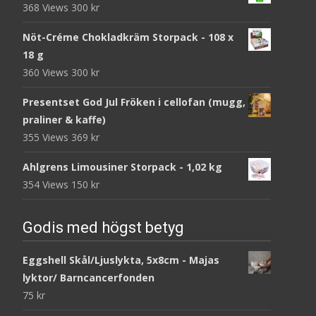
368 Views
300
kr
Nöt-Créme Chokladkräm Storpack - 108 x
18 g
360 Views
300
kr
Presentset God Jul Fröken i cellofan (mugg,
praliner & kaffe)
355 Views
369
kr
Ahlgrens Limousiner Storpack - 1,02 kg
354 Views
150
kr
Godis med högst betyg
Eggshell Skål/Ljuslykta, 5x8cm - Majas
lyktor/ Barncancerfonden
75
kr