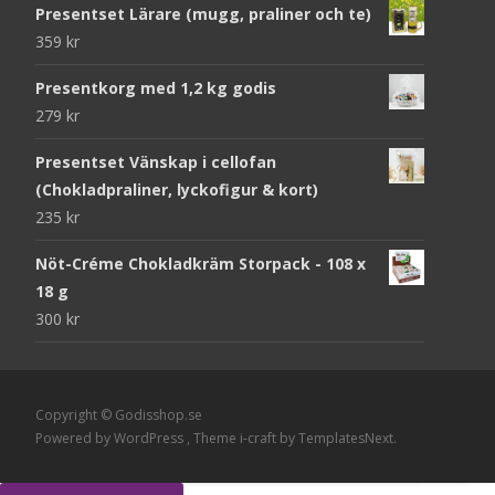
Presentset Lärare (mugg, praliner och te)
359
kr
Presentkorg med 1,2 kg godis
279
kr
Presentset Vänskap i cellofan
(Chokladpraliner, lyckofigur & kort)
235
kr
Nöt-Créme Chokladkräm Storpack - 108 x
18 g
300
kr
Copyright © Godisshop.se
Powered by WordPress
, Theme
i-craft
by TemplatesNext.