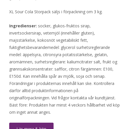
XL Sour Cola Storpack säljs i förpackning om 3 kg.
Ingredienser:
socker, glukos-fruktos sirap,
invertsockersirap, vetemjöl (innehåller gluten),
majsstärkelse, kokosnöt vegetabiliskt fett,
fuktighetsbevarandemedel: glycerol surhetsreglerande
medel: äppelsyra, citronsyra potatisstärkelse, gelatin,
aromämnen, surhetsreglerare: kaliumcitrater salt, frukt og
grønnsakskonsentrater: safflor, citron färgämnen: E100,
E150d. Kan innehålla spår av mjölk, soja och senap.
Förändringar i produkternas innehåll kan ske. Kontrollera
därför alltid produktinformationen på
originalförpackningen. Vid frågor kontakta vår kundtjänst.
Bäst före: Produkten har minst 4 veckors hållbarhet vid köp
om inget annat anges.
Läs mera & köp