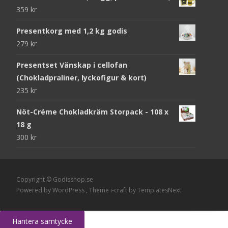
359
kr
Presentkorg med 1,2 kg godis
279
kr
Presentset Vänskap i cellofan
(Chokladpraliner, lyckofigur & kort)
235
kr
Nöt-Créme Chokladkräm Storpack - 108 x
18 g
300
kr
Copyright © Godisshop.se
Powered by WordPress
, Theme
i-craft
by TemplatesNext.
Hantera samtycke