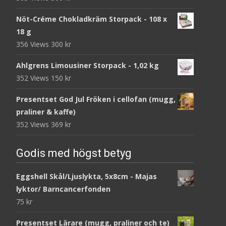
Nöt-Créme Chokladkräm Storpack - 108 x
18 g
356 Views
300
kr
Ahlgrens Limousiner Storpack - 1,02 kg
352 Views
150
kr
Presentset God Jul Fröken i cellofan (mugg,
praliner & kaffe)
352 Views
369
kr
Godis med högst betyg
Eggshell Skål/Ljuslykta, 5x8cm - Majas
lyktor/ Barncancerfonden
75
kr
Presentset Lärare (mugg, praliner och te)