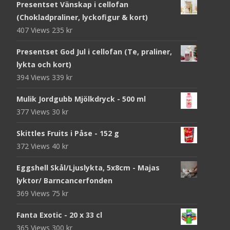
Presentset Vänskap i cellofan
(Chokladpraliner, lyckofigur & kort)
407 Views
235
kr
Presentset God Jul i cellofan (Te, praliner,
lykta och kort)
394 Views
339
kr
Mulik Jordgubb Mjölkdryck - 500 ml
377 Views
30
kr
Skittles Fruits i Påse - 152 g
372 Views
40
kr
Eggshell Skål/Ljuslykta, 5x8cm - Majas
lyktor/ Barncancerfonden
369 Views
75
kr
Fanta Exotic - 20 x 33 cl
365 Views
300
kr