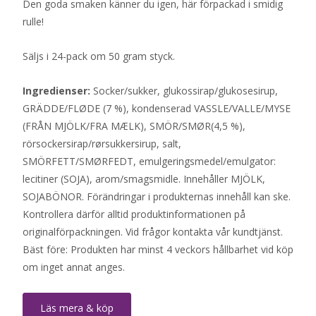
Den goda smaken känner du igen, här förpackad i smidig
rulle!
Säljs i 24-pack om 50 gram styck.
Ingredienser:
Socker/sukker, glukossirap/glukosesirup,
GRÄDDE/FLØDE (7 %), kondenserad VASSLE/VALLE/MYSE
(FRÅN MJÖLK/FRA MÆLK), SMÖR/SMØR(4,5 %),
rörsockersirap/rørsukkersirup, salt,
SMÖRFETT/SMØRFEDT, emulgeringsmedel/emulgator:
lecitiner (SOJA), arom/smagsmidle. Innehåller MJÖLK,
SOJABÖNOR. Förändringar i produkternas innehåll kan ske.
Kontrollera därför alltid produktinformationen på
originalförpackningen. Vid frågor kontakta vår kundtjänst.
Bäst före: Produkten har minst 4 veckors hållbarhet vid köp
om inget annat anges.
Läs mera & köp