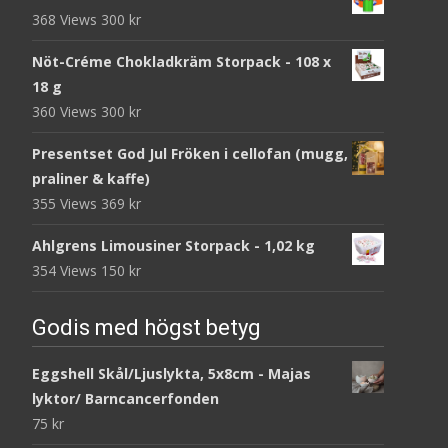
368 Views
300
kr
Nöt-Créme Chokladkräm Storpack - 108 x
18 g
360 Views
300
kr
Presentset God Jul Fröken i cellofan (mugg,
praliner & kaffe)
355 Views
369
kr
Ahlgrens Limousiner Storpack - 1,02 kg
354 Views
150
kr
Godis med högst betyg
Eggshell Skål/Ljuslykta, 5x8cm - Majas
lyktor/ Barncancerfonden
75
kr