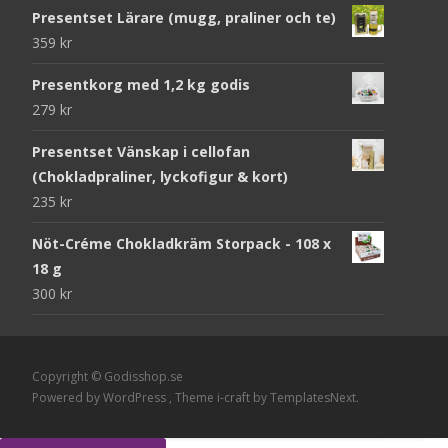
Presentset Lärare (mugg, praliner och te)
359
kr
Presentkorg med 1,2 kg godis
279
kr
Presentset Vänskap i cellofan
(Chokladpraliner, lyckofigur & kort)
235
kr
Nöt-Créme Chokladkräm Storpack - 108 x
18 g
300
kr
Copyright © Godisshop.se
Powered by WordPress
, Theme
i-craft
by TemplatesNext.