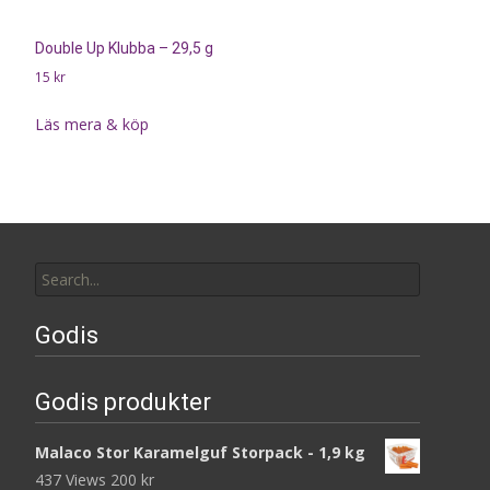
Double Up Klubba – 29,5 g
15
kr
Läs mera & köp
Search
for:
Godis
Godis produkter
Malaco Stor Karamelguf Storpack - 1,9 kg
437 Views
200
kr