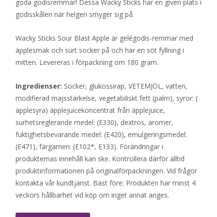
goda godisremmar! Dessa Wacky Sticks har en given plats i
godisskålen när helgen smyger sig på.
Wacky Sticks Sour Blast Apple är gelégodis-remmar med
äpplesmak och surt socker på och har en söt fyllning i
mitten. Levereras i förpackning om 180 gram.
Ingredienser:
Socker, glukossirap, VETEMJÖL, vatten,
modifierad majsstärkelse, vegetabiliskt fett (palm), syror: (
äpplesyra) äpplejuicekoncentrat från äpplejuice,
surhetsreglerande medel: (E330), dextros, aromer,
fuktighetsbevarande medel: (E420), emulgeringsmedel:
(E471), färgämen: (E102*, E133). Förändringar i
produkternas innehåll kan ske. Kontrollera därför alltid
produktinformationen på originalförpackningen. Vid frågor
kontakta vår kundtjänst. Bäst före: Produkten har minst 4
veckors hållbarhet vid köp om inget annat anges.