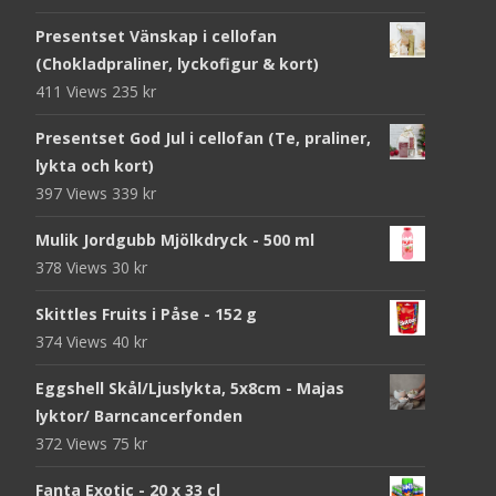
Presentset Vänskap i cellofan
(Chokladpraliner, lyckofigur & kort)
411 Views
235
kr
Presentset God Jul i cellofan (Te, praliner,
lykta och kort)
397 Views
339
kr
Mulik Jordgubb Mjölkdryck - 500 ml
378 Views
30
kr
Skittles Fruits i Påse - 152 g
374 Views
40
kr
Eggshell Skål/Ljuslykta, 5x8cm - Majas
lyktor/ Barncancerfonden
372 Views
75
kr
Fanta Exotic - 20 x 33 cl