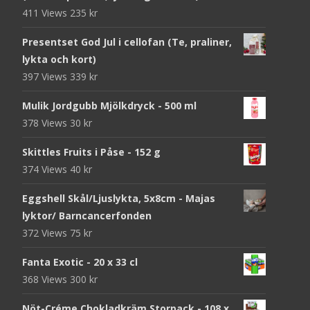
411 Views
235
kr
Presentset God Jul i cellofan (Te, praliner,
lykta och kort)
397 Views
339
kr
Mulik Jordgubb Mjölkdryck - 500 ml
378 Views
30
kr
Skittles Fruits i Påse - 152 g
374 Views
40
kr
Eggshell Skål/Ljuslykta, 5x8cm - Majas
lyktor/ Barncancerfonden
372 Views
75
kr
Fanta Exotic - 20 x 33 cl
368 Views
300
kr
Nöt-Créme Chokladkräm Storpack - 108 x