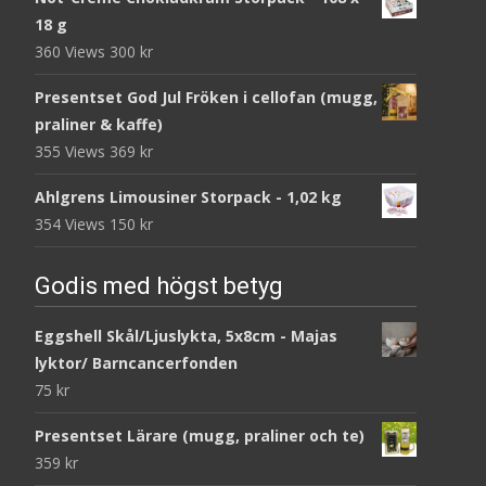
18 g
360 Views
300
kr
Presentset God Jul Fröken i cellofan (mugg,
praliner & kaffe)
355 Views
369
kr
Ahlgrens Limousiner Storpack - 1,02 kg
354 Views
150
kr
Godis med högst betyg
Eggshell Skål/Ljuslykta, 5x8cm - Majas
lyktor/ Barncancerfonden
75
kr
Presentset Lärare (mugg, praliner och te)
359
kr