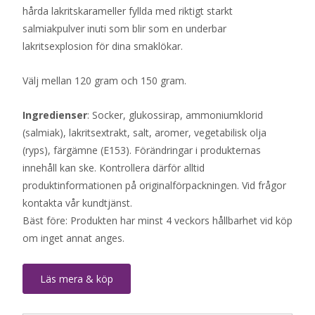
hårda lakritskarameller fyllda med riktigt starkt
salmiakpulver inuti som blir som en underbar
lakritsexplosion för dina smaklökar.
Välj mellan 120 gram och 150 gram.
Ingredienser
: Socker, glukossirap, ammoniumklorid
(salmiak), lakritsextrakt, salt, aromer, vegetabilisk olja
(ryps), färgämne (E153). Förändringar i produkternas
innehåll kan ske. Kontrollera därför alltid
produktinformationen på originalförpackningen. Vid frågor
kontakta vår kundtjänst.
Bäst före: Produkten har minst 4 veckors hållbarhet vid köp
om inget annat anges.
Läs mera & köp