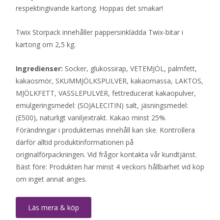
respektingivande kartong. Hoppas det smakar!
Twix Storpack innehåller pappersinklädda Twix-bitar i
kartong om 2,5 kg.
Ingredienser:
Socker, glukossirap, VETEMJÖL, palmfett,
kakaosmör, SKUMMJÖLKSPULVER, kakaomassa, LAKTOS,
MJÖLKFETT, VASSLEPULVER, fettreducerat kakaopulver,
emulgeringsmedel: (SOJALECITIN) salt, jäsningsmedel:
(E500), naturligt vaniljextrakt. Kakao minst 25%.
Förändringar i produkternas innehåll kan ske. Kontrollera
därför alltid produktinformationen på
originalförpackningen. Vid frågor kontakta vår kundtjänst.
Bäst före: Produkten har minst 4 veckors hållbarhet vid köp
om inget annat anges.
Läs mera & köp