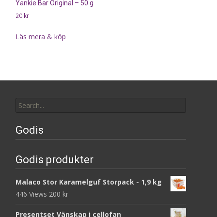
Yankie Bar Original – 50 g
20
kr
Läs mera & köp
Search
for:
Godis
Godis produkter
Malaco Stor Karamelguf Storpack - 1,9 kg
446 Views
200
kr
Presentset Vänskap i cellofan