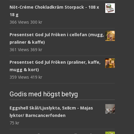
Nöt-Créme Chokladkräm Storpack - 108 x
18 g
366 Views
300
kr
Presentset God Jul Fröken i cellofan (mugg,
praliner & kaffe)
361 Views
369
kr
Presentset God Jul Fröken (praliner, kaffe,
mugg & kort)
359 Views
419
kr
Godis med högst betyg
Eggshell Skål/Ljuslykta, 5x8cm - Majas
lyktor/ Barncancerfonden
75
kr