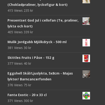
(Chokladpraliner, lyckofigur & kort)
415 Views
235
kr
Presentset God Jul i cellofan (Te, praliner,
lykta och kort)
405 Views
339
kr
Mulik Jordgubb Mjölkdryck - 500 ml
381 Views
30
kr
Skittles Fruits i Påse - 152 g
377 Views
40
kr
Eggshell Skål/Ljuslykta, 5x8cm - Majas
lyktor/ Barncancerfonden
376 Views
75
kr
Fanta Exotic - 20 x 33 cl
371 Views
300
kr