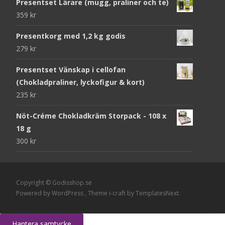
Presentset Lärare (mugg, praliner och te)
359
kr
Presentkorg med 1,2 kg godis
279
kr
Presentset Vänskap i cellofan
(Chokladpraliner, lyckofigur & kort)
235
kr
Nöt-Créme Chokladkräm Storpack - 108 x
18 g
300
kr
Copyright © Godisshop.se
Powered by WordPress
, Theme
i-craft
by TemplatesNext.
Hantera samtycke