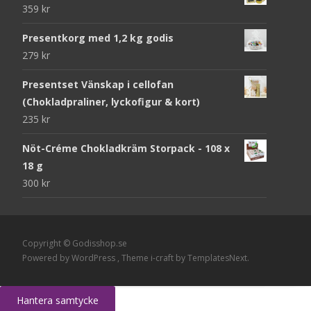
359
kr
Presentkorg med 1,2 kg godis
279
kr
Presentset Vänskap i cellofan
(Chokladpraliner, lyckofigur & kort)
235
kr
Nöt-Créme Chokladkräm Storpack - 108 x
18 g
300
kr
Copyright © Godisshop.se
Powered by WordPress
, Theme
i-craft
by TemplatesNext.
Hantera samtycke