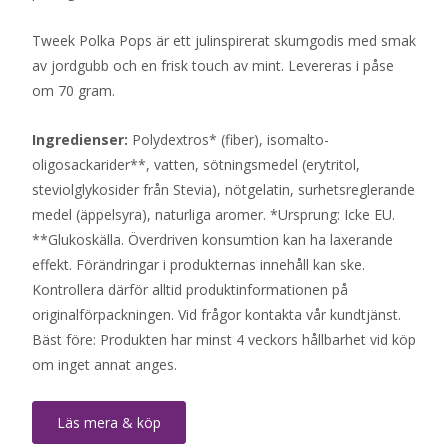
Tweek Polka Pops är ett julinspirerat skumgodis med smak
av jordgubb och en frisk touch av mint. Levereras i påse
om 70 gram.
Ingredienser:
Polydextros* (fiber), isomalto-
oligosackarider**, vatten, sötningsmedel (erytritol,
steviolglykosider från Stevia), nötgelatin, surhetsreglerande
medel (äppelsyra), naturliga aromer. *Ursprung: Icke EU.
**Glukoskälla. Överdriven konsumtion kan ha laxerande
effekt. Förändringar i produkternas innehåll kan ske.
Kontrollera därför alltid produktinformationen på
originalförpackningen. Vid frågor kontakta vår kundtjänst.
Bäst före: Produkten har minst 4 veckors hållbarhet vid köp
om inget annat anges.
Läs mera & köp