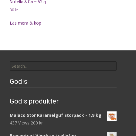
Nutella & Go – 52 g
30
kr
Läs mera & köp
Search
for:
Godis
Godis produkter
Malaco Stor Karamelguf Storpack - 1,9 kg
437 Views
200
kr
Presentset Vänskap i cellofan