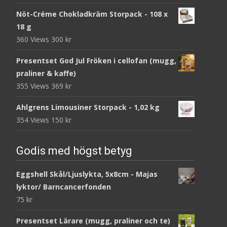
Nöt-Créme Chokladkräm Storpack - 108 x
18 g
360 Views
300
kr
Presentset God Jul Fröken i cellofan (mugg,
praliner & kaffe)
355 Views
369
kr
Ahlgrens Limousiner Storpack - 1,02 kg
354 Views
150
kr
Godis med högst betyg
Eggshell Skål/Ljuslykta, 5x8cm - Majas
lyktor/ Barncancerfonden
75
kr
Presentset Lärare (mugg, praliner och te)