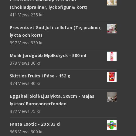
(Chokladpraliner, lyckofigur & kort)
411 Views
235
kr
Presentset God Jul i cellofan (Te, praliner,
lykta och kort)
397 Views
339
kr
Mulik Jordgubb Mjölkdryck - 500 ml
378 Views
30
kr
Skittles Fruits i Påse - 152 g
374 Views
40
kr
Eggshell Skål/Ljuslykta, 5x8cm - Majas
lyktor/ Barncancerfonden
372 Views
75
kr
Fanta Exotic - 20 x 33 cl
368 Views
300
kr