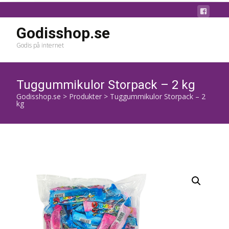
Godisshop.se
Godis på internet
Tuggummikulor Storpack – 2 kg
Godisshop.se
>
Produkter
>
Tuggummikulor Storpack – 2
kg