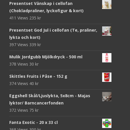
Presentset Vänskap i cellofan
(Chokladpraliner, lyckofigur & kort)
411 Views
235
kr
Presentset God Jul i cellofan (Te, praliner,
lykta och kort)
397 Views
339
kr
Mulik Jordgubb Mjölkdryck - 500 ml
378 Views
30
kr
Skittles Fruits i Påse - 152 g
374 Views
40
kr
Eggshell Skål/Ljuslykta, 5x8cm - Majas
lyktor/ Barncancerfonden
372 Views
75
kr
Fanta Exotic - 20 x 33 cl
368 Views
300
kr