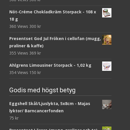
Nöt-Créme Chokladkräm Storpack - 108 x
18 g
360 Views
300
kr
Presentset God Jul Fröken i cellofan (mugg,
praliner & kaffe)
355 Views
369
kr
Ahlgrens Limousiner Storpack - 1,02 kg
354 Views
150
kr
Godis med högst betyg
Eggshell Skål/Ljuslykta, 5x8cm - Majas
lyktor/ Barncancerfonden
75
kr