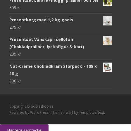
Presentset Lärare (mugg, praliner och te)
359
kr
Presentkorg med 1,2 kg godis
279
kr
Presentset Vänskap i cellofan
(Chokladpraliner, lyckofigur & kort)
235
kr
Nöt-Créme Chokladkräm Storpack - 108 x
18 g
300
kr
Copyright © Godisshop.se
Powered by WordPress
, Theme
i-craft
by TemplatesNext.
Hantera samtycke