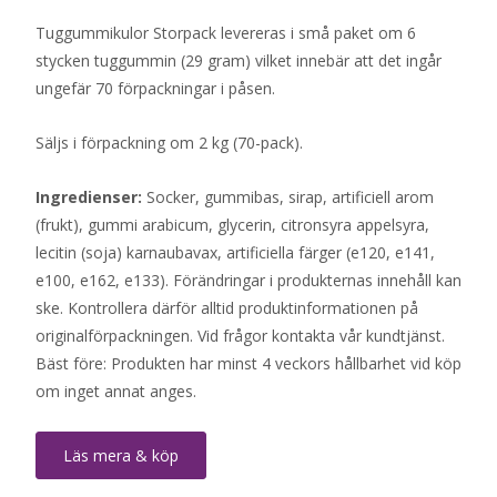
Tuggummikulor Storpack levereras i små paket om 6
stycken tuggummin (29 gram) vilket innebär att det ingår
ungefär 70 förpackningar i påsen.
Säljs i förpackning om 2 kg (70-pack).
Ingredienser:
Socker, gummibas, sirap, artificiell arom
(frukt), gummi arabicum, glycerin, citronsyra appelsyra,
lecitin (soja) karnaubavax, artificiella färger (e120, e141,
e100, e162, e133). Förändringar i produkternas innehåll kan
ske. Kontrollera därför alltid produktinformationen på
originalförpackningen. Vid frågor kontakta vår kundtjänst.
Bäst före: Produkten har minst 4 veckors hållbarhet vid köp
om inget annat anges.
Läs mera & köp