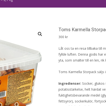
Toms Karmella Storpac
300
kr
Låt oss ta en resa tillbaka til
fyllde luften. Denna godis har
yta, som smälter till en len, ri
Toms Karmella Storpack säljs i
Ingredienser:
Socker, glukos-f
potatisstärkelse, helt härdat ve
fuktighetsbevarande medel (gly
fettsyror), sockerkulör, förtjo