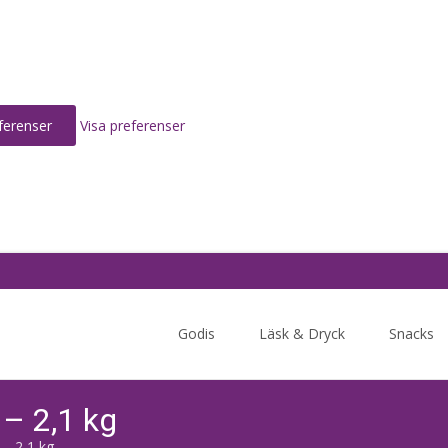
ferenser
Visa preferenser
Skip
to
Godis
Läsk & Dryck
Snacks
content
– 2,1 kg
– 2,1 kg