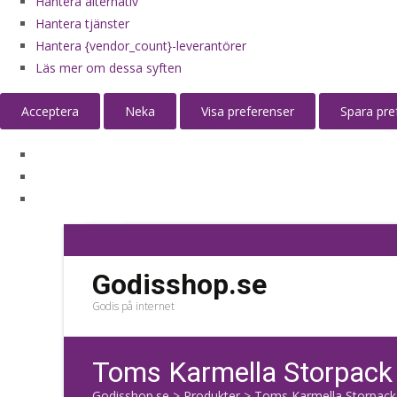
Hantera alternativ
Hantera tjänster
Hantera {vendor_count}-leverantörer
Läs mer om dessa syften
Acceptera
Neka
Visa preferenser
Spara pre
Godisshop.se
Godis på internet
Toms Karmella Storpack 
Godisshop.se
>
Produkter
>
Toms Karmella Storpack 