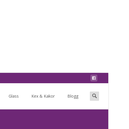
Search
Glass
Kex & Kakor
Blogg
for: