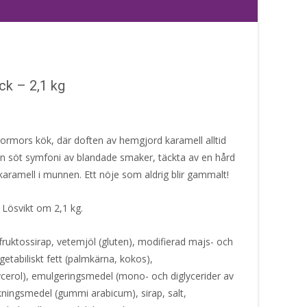
k – 2,1 kg
l mormors kök, där doften av hemgjord karamell alltid
 en söt symfoni av blandade smaker, täckta av en hård
k karamell i munnen. Ett nöje som aldrig blir gammalt!
 Lösvikt om 2,1 kg.
ruktossirap, vetemjöl (gluten), modifierad majs- och
getabiliskt fett (palmkärna, kokos),
cerol), emulgeringsmedel (mono- och diglycerider av
ckningsmedel (gummi arabicum), sirap, salt,