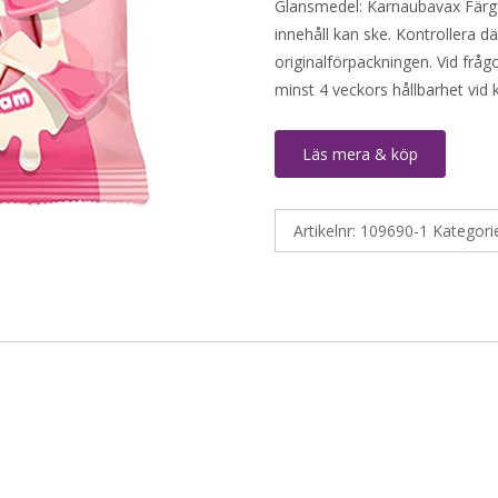
Glansmedel: Karnaubavax Färgä
innehåll kan ske. Kontrollera d
originalförpackningen. Vid fråg
minst 4 veckors hållbarhet vid
Läs mera & köp
Artikelnr:
109690-1
Kategori