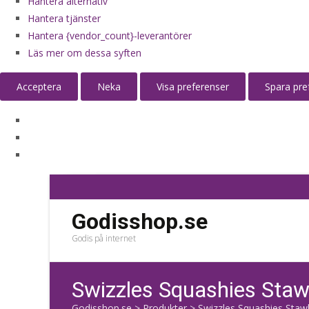
Hantera alternativ
Hantera tjänster
Hantera {vendor_count}-leverantörer
Läs mer om dessa syften
Acceptera
Neka
Visa preferenser
Spara pre
Godisshop.se
Godis på internet
Swizzles Squashies Staw
Godisshop.se
>
Produkter
>
Swizzles Squashies Staw