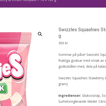
Swizzles Squashies St
g
300
kr
Sommar på påse! Swizzels Squ
fruktiga godisar med smak av s
godisskålen med, dela på kalase
Swizzles Squashies Stawberry 
gram).
Ingredienser:
Glukossirap, So
Surhetsreglerande Medel: Citro