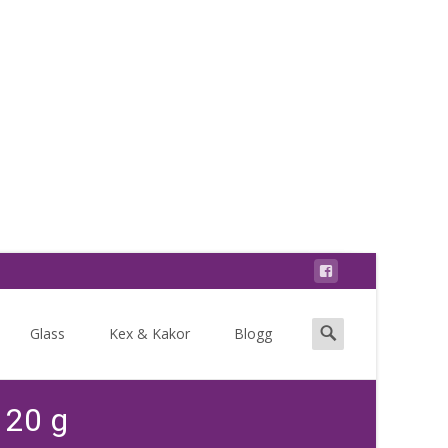
Search
Glass
Kex & Kakor
Blogg
for:
120 g