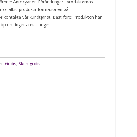
mne: Antocyaner. Förändringar i produkternas
ärför alltid produktinformationen på
or kontakta vår kundtjänst. Bäst före: Produkten har
 köp om inget annat anges.
er:
Godis
,
Skumgodis