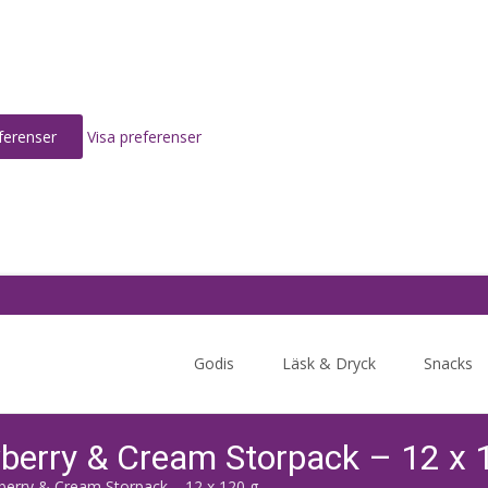
ferenser
Visa preferenser
Skip
to
Godis
Läsk & Dryck
Snacks
content
berry & Cream Storpack – 12 x 
berry & Cream Storpack – 12 x 120 g