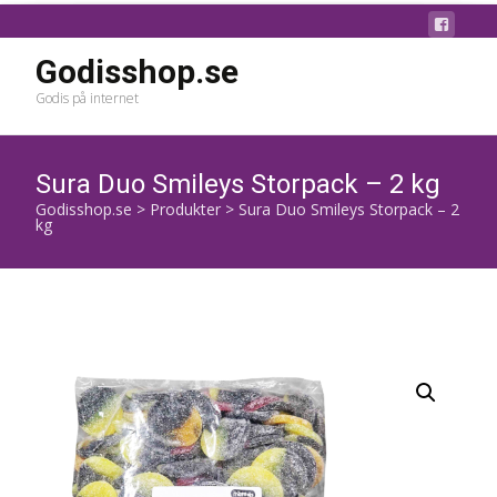
Godisshop.se
Godis på internet
Sura Duo Smileys Storpack – 2 kg
Godisshop.se
>
Produkter
>
Sura Duo Smileys Storpack – 2
kg