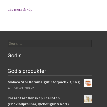
Läs mera & köp
Search
for:
Godis
Godis produkter
Malaco Stor Karamelguf Storpack - 1,9 kg
433 Views
200
kr
Presentset Vänskap i cellofan
(Chokladpraliner, lyckofigur & kort)