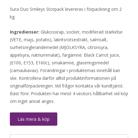
Sura Duo Smileys Storpack levereras i förpackning om 2
kg.
Ingredienser:
Glukossirap, socker, modifierad stärkelse
(VETE, majs, potatis), lakritsrotsextrakt, salmsalt,
surhetsreglerandemedel (MJÖLKSYRA, citronsyra,
äppelsyra, natriummalat), färgämne: Black Carrot juice,
(E100, E153, E160c), smakämne, glaseringsmedel
(carnaubavax). Förändringar i produkternas innehåll kan
ske. Kontrollera därför alltid produktinformationen på
originalförpackningen. Vid frågor kontakta vår kundtjänst.
Bäst före: Produkten har minst 4 veckors hållbarhet vid köp
om inget annat anges.
Läs mera & köp