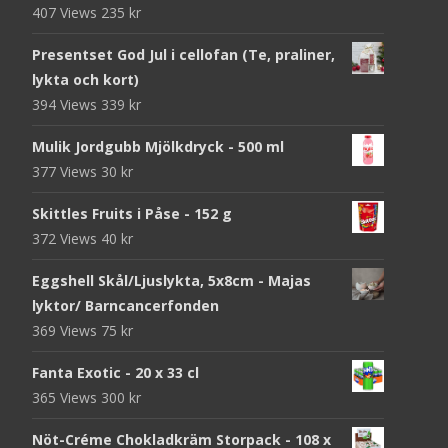
407 Views
235
kr
Presentset God Jul i cellofan (Te, praliner,
lykta och kort)
394 Views
339
kr
Mulik Jordgubb Mjölkdryck - 500 ml
377 Views
30
kr
Skittles Fruits i Påse - 152 g
372 Views
40
kr
Eggshell Skål/Ljuslykta, 5x8cm - Majas
lyktor/ Barncancerfonden
369 Views
75
kr
Fanta Exotic - 20 x 33 cl
365 Views
300
kr
Nöt-Créme Chokladkräm Storpack - 108 x