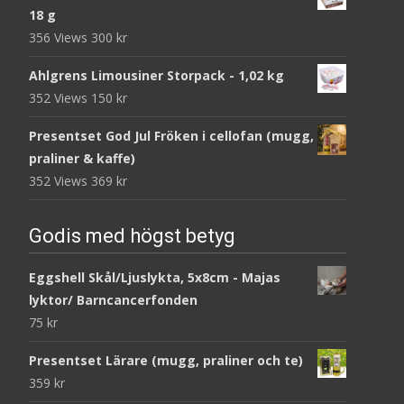
18 g
356 Views
300
kr
Ahlgrens Limousiner Storpack - 1,02 kg
352 Views
150
kr
Presentset God Jul Fröken i cellofan (mugg,
praliner & kaffe)
352 Views
369
kr
Godis med högst betyg
Eggshell Skål/Ljuslykta, 5x8cm - Majas
lyktor/ Barncancerfonden
75
kr
Presentset Lärare (mugg, praliner och te)
359
kr