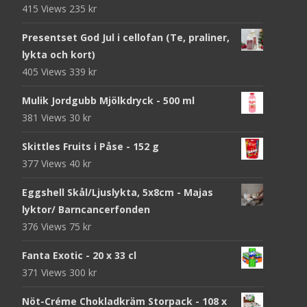
415 Views
235
kr
Presentset God Jul i cellofan (Te, praliner,
lykta och kort)
405 Views
339
kr
Mulik Jordgubb Mjölkdryck - 500 ml
381 Views
30
kr
Skittles Fruits i Påse - 152 g
377 Views
40
kr
Eggshell Skål/Ljuslykta, 5x8cm - Majas
lyktor/ Barncancerfonden
376 Views
75
kr
Fanta Exotic - 20 x 33 cl
371 Views
300
kr
Nöt-Créme Chokladkräm Storpack - 108 x