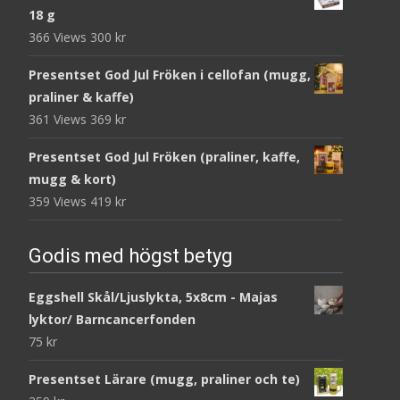
18 g
366 Views
300
kr
Presentset God Jul Fröken i cellofan (mugg,
praliner & kaffe)
361 Views
369
kr
Presentset God Jul Fröken (praliner, kaffe,
mugg & kort)
359 Views
419
kr
Godis med högst betyg
Eggshell Skål/Ljuslykta, 5x8cm - Majas
lyktor/ Barncancerfonden
75
kr
Presentset Lärare (mugg, praliner och te)