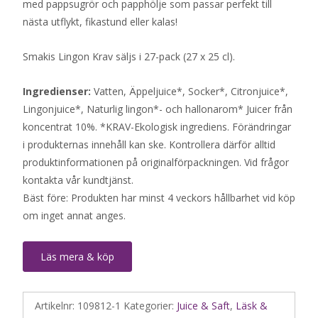
med pappsugrör och papphölje som passar perfekt till
nästa utflykt, fikastund eller kalas!
Smakis Lingon Krav säljs i 27-pack (27 x 25 cl).
Ingredienser:
Vatten, Äppeljuice*, Socker*, Citronjuice*,
Lingonjuice*, Naturlig lingon*- och hallonarom* Juicer från
koncentrat 10%. *KRAV-Ekologisk ingrediens. Förändringar
i produkternas innehåll kan ske. Kontrollera därför alltid
produktinformationen på originalförpackningen. Vid frågor
kontakta vår kundtjänst.
Bäst före: Produkten har minst 4 veckors hållbarhet vid köp
om inget annat anges.
Läs mera & köp
Artikelnr:
109812-1
Kategorier:
Juice & Saft
,
Läsk &