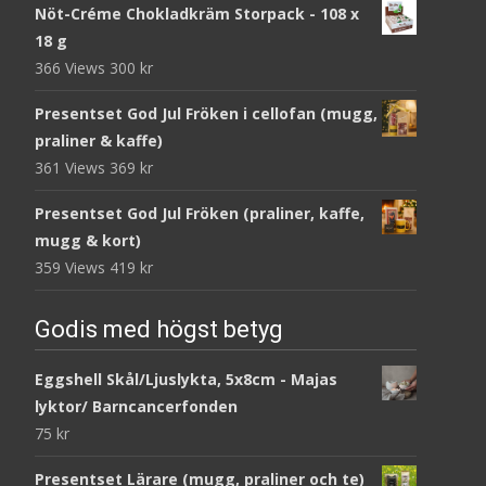
Nöt-Créme Chokladkräm Storpack - 108 x
18 g
366 Views
300
kr
Presentset God Jul Fröken i cellofan (mugg,
praliner & kaffe)
361 Views
369
kr
Presentset God Jul Fröken (praliner, kaffe,
mugg & kort)
359 Views
419
kr
Godis med högst betyg
Eggshell Skål/Ljuslykta, 5x8cm - Majas
lyktor/ Barncancerfonden
75
kr
Presentset Lärare (mugg, praliner och te)