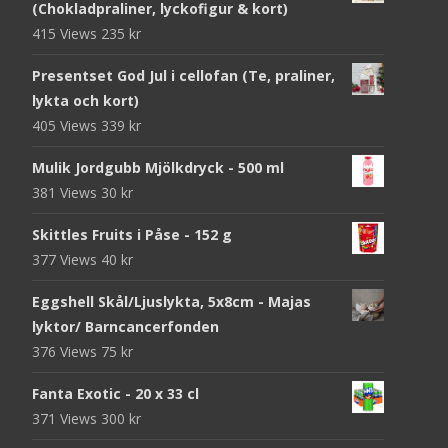
(Chokladpraliner, lyckofigur & kort)
415 Views
235
kr
Presentset God Jul i cellofan (Te, praliner,
lykta och kort)
405 Views
339
kr
Mulik Jordgubb Mjölkdryck - 500 ml
381 Views
30
kr
Skittles Fruits i Påse - 152 g
377 Views
40
kr
Eggshell Skål/Ljuslykta, 5x8cm - Majas
lyktor/ Barncancerfonden
376 Views
75
kr
Fanta Exotic - 20 x 33 cl
371 Views
300
kr