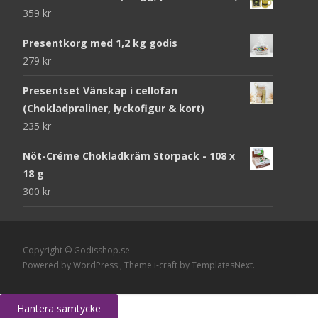
359
kr
Presentkorg med 1,2 kg godis
279
kr
Presentset Vänskap i cellofan
(Chokladpraliner, lyckofigur & kort)
235
kr
Nöt-Créme Chokladkräm Storpack - 108 x
18 g
300
kr
Copyright © Godisshop.se
Powered by WordPress
, Theme
i-craft
by TemplatesNext.
Hantera samtycke