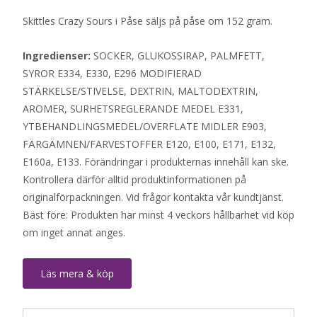
Skittles Crazy Sours i Påse säljs på påse om 152 gram.
Ingredienser:
SOCKER, GLUKOSSIRAP, PALMFETT,
SYROR E334, E330, E296 MODIFIERAD
STÄRKELSE/STIVELSE, DEXTRIN, MALTODEXTRIN,
AROMER, SURHETSREGLERANDE MEDEL E331,
YTBEHANDLINGSMEDEL/OVERFLATE MIDLER E903,
FÄRGÄMNEN/FARVESTOFFER E120, E100, E171, E132,
E160a, E133. Förändringar i produkternas innehåll kan ske.
Kontrollera därför alltid produktinformationen på
originalförpackningen. Vid frågor kontakta vår kundtjänst.
Bäst före: Produkten har minst 4 veckors hållbarhet vid köp
om inget annat anges.
Läs mera & köp