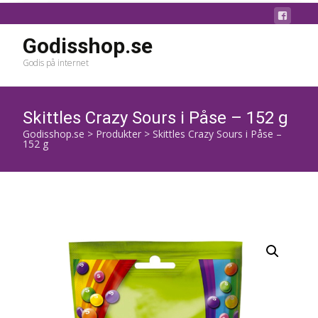
Godisshop.se
Godis på internet
Skittles Crazy Sours i Påse – 152 g
Godisshop.se
>
Produkter
>
Skittles Crazy Sours i Påse –
152 g