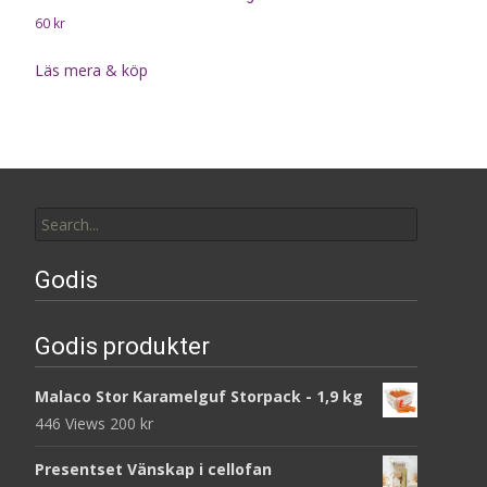
60
kr
Läs mera & köp
Search
for:
Godis
Godis produkter
Malaco Stor Karamelguf Storpack - 1,9 kg
446 Views
200
kr
Presentset Vänskap i cellofan