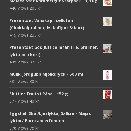
Malaco Stor Karamelguf Storpack - 1,9 kg
446 Views
200
kr
Presentset Vänskap i cellofan
(Chokladpraliner, lyckofigur & kort)
415 Views
235
kr
Presentset God Jul i cellofan (Te, praliner,
lykta och kort)
405 Views
339
kr
Mulik Jordgubb Mjölkdryck - 500 ml
381 Views
30
kr
Skittles Fruits i Påse - 152 g
377 Views
40
kr
Eggshell Skål/Ljuslykta, 5x8cm - Majas
lyktor/ Barncancerfonden
376 Views
75
kr