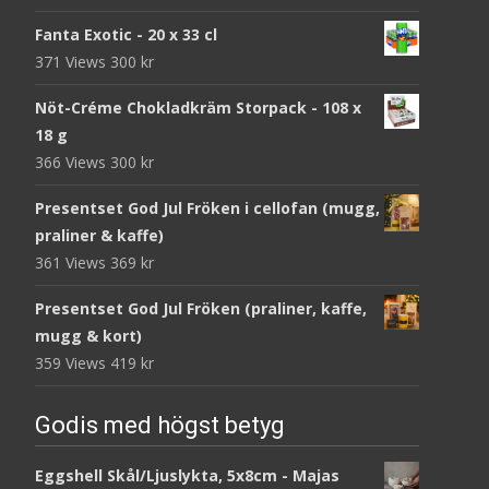
Fanta Exotic - 20 x 33 cl
371 Views
300
kr
Nöt-Créme Chokladkräm Storpack - 108 x
18 g
366 Views
300
kr
Presentset God Jul Fröken i cellofan (mugg,
praliner & kaffe)
361 Views
369
kr
Presentset God Jul Fröken (praliner, kaffe,
mugg & kort)
359 Views
419
kr
Godis med högst betyg
Eggshell Skål/Ljuslykta, 5x8cm - Majas