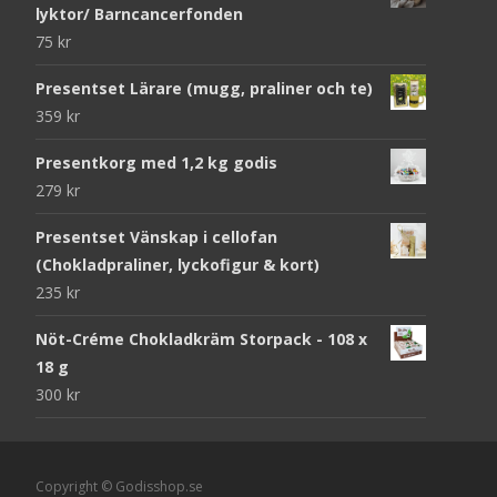
lyktor/ Barncancerfonden
75
kr
Presentset Lärare (mugg, praliner och te)
359
kr
Presentkorg med 1,2 kg godis
279
kr
Presentset Vänskap i cellofan
(Chokladpraliner, lyckofigur & kort)
235
kr
Nöt-Créme Chokladkräm Storpack - 108 x
18 g
300
kr
Copyright © Godisshop.se