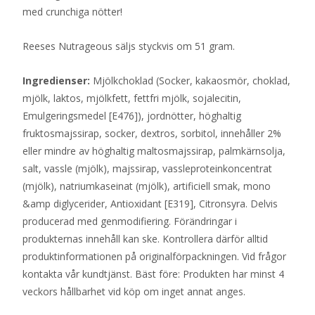
med crunchiga nötter!
Reeses Nutrageous säljs styckvis om 51 gram.
Ingredienser:
Mjölkchoklad (Socker, kakaosmör, choklad,
mjölk, laktos, mjölkfett, fettfri mjölk, sojalecitin,
Emulgeringsmedel [E476]), jordnötter, höghaltig
fruktosmajssirap, socker, dextros, sorbitol, innehåller 2%
eller mindre av höghaltig maltosmajssirap, palmkärnsolja,
salt, vassle (mjölk), majssirap, vassleproteinkoncentrat
(mjölk), natriumkaseinat (mjölk), artificiell smak, mono
&amp diglycerider, Antioxidant [E319], Citronsyra. Delvis
producerad med genmodifiering. Förändringar i
produkternas innehåll kan ske. Kontrollera därför alltid
produktinformationen på originalförpackningen. Vid frågor
kontakta vår kundtjänst. Bäst före: Produkten har minst 4
veckors hållbarhet vid köp om inget annat anges.