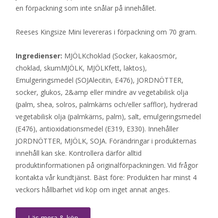
en förpackning som inte snålar på innehållet.
Reeses Kingsize Mini levereras i förpackning om 70 gram.
Ingredienser:
MJÖLKchoklad (Socker, kakaosmör,
choklad, skumMJÖLK, MJÖLKfett, laktos),
Emulgeringsmedel (SOJAlecitin, E476), JORDNÖTTER,
socker, glukos, 2&amp eller mindre av vegetabilisk olja
(palm, shea, solros, palmkärns och/eller safflor), hydrerad
vegetabilisk olja (palmkärns, palm), salt, emulgeringsmedel
(E476), antioxidationsmedel (E319, E330). Innehåller
JORDNÖTTER, MJÖLK, SOJA. Förändringar i produkternas
innehåll kan ske. Kontrollera därför alltid
produktinformationen på originalförpackningen. Vid frågor
kontakta vår kundtjänst. Bäst före: Produkten har minst 4
veckors hållbarhet vid köp om inget annat anges.
Läs mera & köp