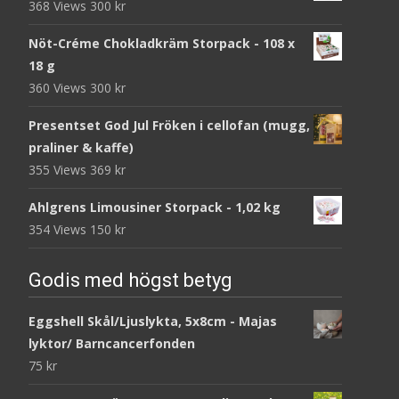
368 Views
300
kr
Nöt-Créme Chokladkräm Storpack - 108 x
18 g
360 Views
300
kr
Presentset God Jul Fröken i cellofan (mugg,
praliner & kaffe)
355 Views
369
kr
Ahlgrens Limousiner Storpack - 1,02 kg
354 Views
150
kr
Godis med högst betyg
Eggshell Skål/Ljuslykta, 5x8cm - Majas
lyktor/ Barncancerfonden
75
kr