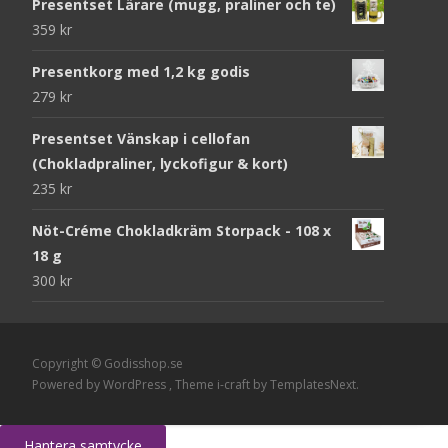
Presentset Lärare (mugg, praliner och te)
359
kr
Presentkorg med 1,2 kg godis
279
kr
Presentset Vänskap i cellofan
(Chokladpraliner, lyckofigur & kort)
235
kr
Nöt-Créme Chokladkräm Storpack - 108 x
18 g
300
kr
Copyright © Godisshop.se
Powered by WordPress
, Theme
i-craft
by TemplatesNext.
Hantera samtycke