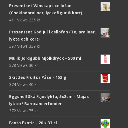
Presentset Vänskap i cellofan
(Chokladpraliner, lyckofigur & kort)
411 Views
235
kr
Presentset God Jul i cellofan (Te, praliner,
lykta och kort)
397 Views
339
kr
Mulik Jordgubb Mjölkdryck - 500 ml
378 Views
30
kr
Skittles Fruits i Påse - 152 g
374 Views
40
kr
Eggshell Skål/Ljuslykta, 5x8cm - Majas
lyktor/ Barncancerfonden
372 Views
75
kr
Fanta Exotic - 20 x 33 cl