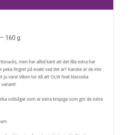
– 160 g
tsnacks, men har alltid känt att det lilla extra har
 peka fingret på exakt vad det är? Kanske är de inte
et ju vara! Vilken tur då att OLW fixat klassiska
 variant!
ka ostbågar som är extra krispiga som gör de extra
gram.