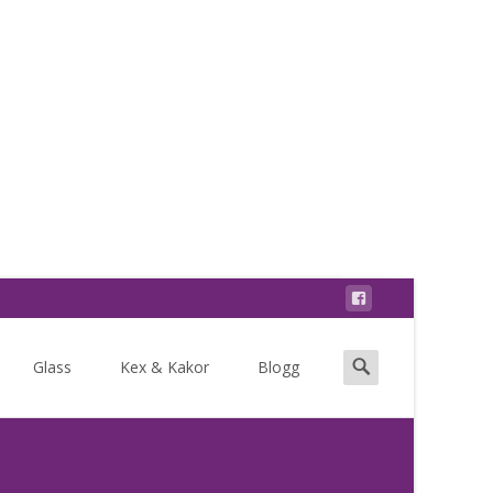
Search
Glass
Kex & Kakor
Blogg
for: