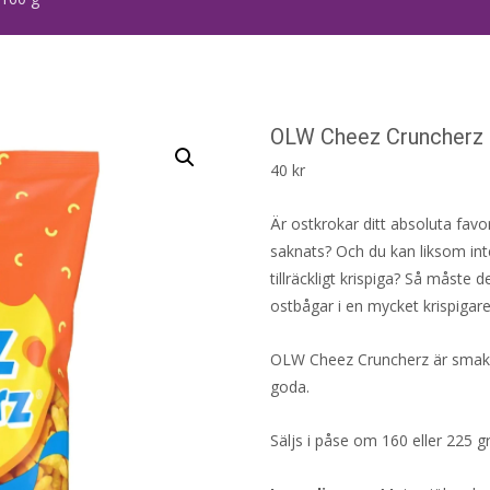
OLW Cheez Cruncherz 
40
kr
Är ostkrokar ditt absoluta favori
saknats? Och du kan liksom inte
tillräckligt krispiga? Så måste d
ostbågar i en mycket krispigare
OLW Cheez Cruncherz är smakri
goda.
Säljs i påse om 160 eller 225 