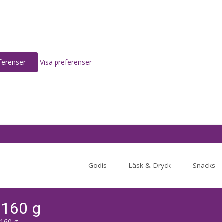
ferenser
Visa preferenser
Skip
to
Godis
Läsk & Dryck
Snacks
content
 160 g
160 g