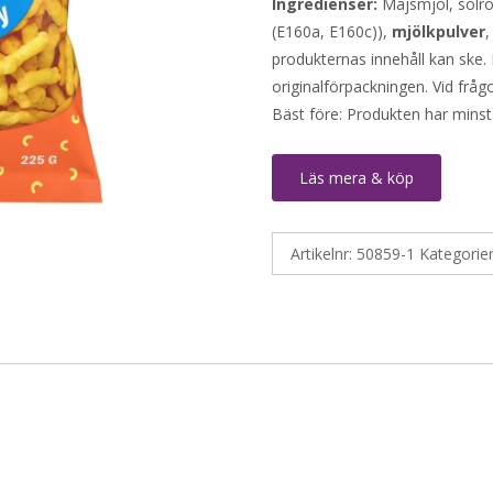
Ingredienser:
Majsmjöl, solr
(E160a, E160c)),
mjölkpulver
,
produkternas innehåll kan ske. 
originalförpackningen. Vid fråg
Bäst före: Produkten har minst
Läs mera & köp
Artikelnr:
50859-1
Kategorie