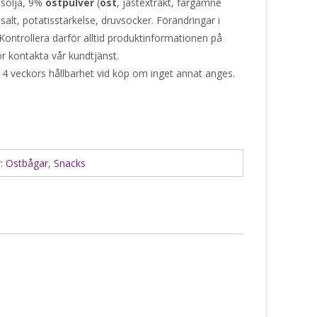
osolja, 9%
ostpulver
(
ost
, jästextrakt, färgämne
 salt, potatisstärkelse, druvsocker. Förändringar i
Kontrollera därför alltid produktinformationen på
or kontakta vår kundtjänst.
 4 veckors hållbarhet vid köp om inget annat anges.
r:
Ostbågar
,
Snacks