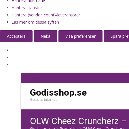
Hantera alternativ
Hantera tjänster
Hantera {vendor_count}-leverantörer
Läs mer om dessa syften
Acceptera
Neka
Visa preferenser
Spara pre
Godisshop.se
Godis på internet
OLW Cheez Cruncherz –
Godisshop.se
>
Produkter
>
OLW Cheez Cruncherz – 