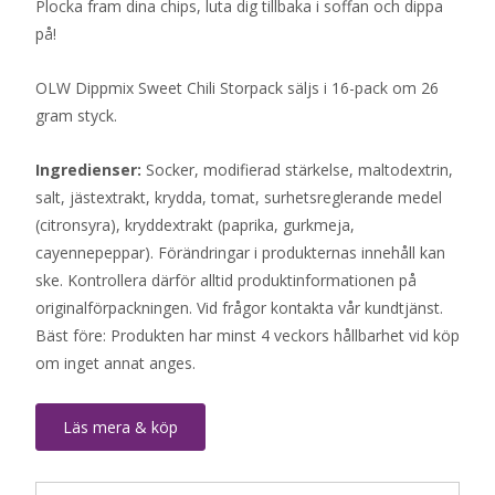
Plocka fram dina chips, luta dig tillbaka i soffan och dippa
på!
OLW Dippmix Sweet Chili Storpack säljs i 16-pack om 26
gram styck.
Ingredienser:
Socker, modifierad stärkelse, maltodextrin,
salt, jästextrakt, krydda, tomat, surhetsreglerande medel
(citronsyra), kryddextrakt (paprika, gurkmeja,
cayennepeppar). Förändringar i produkternas innehåll kan
ske. Kontrollera därför alltid produktinformationen på
originalförpackningen. Vid frågor kontakta vår kundtjänst.
Bäst före: Produkten har minst 4 veckors hållbarhet vid köp
om inget annat anges.
Läs mera & köp