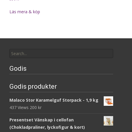
Läs mera & köp
Search
for:
Godis
Godis produkter
Malaco Stor Karamelguf Storpack - 1,9 kg
437 Views
200
kr
Presentset Vänskap i cellofan
(Chokladpraliner, lyckofigur & kort)