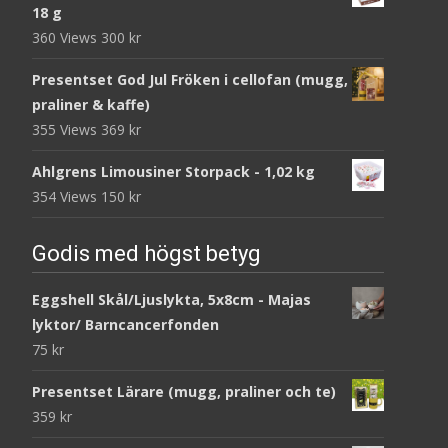
18 g
360 Views
300
kr
Presentset God Jul Fröken i cellofan (mugg,
praliner & kaffe)
355 Views
369
kr
Ahlgrens Limousiner Storpack - 1,02 kg
354 Views
150
kr
Godis med högst betyg
Eggshell Skål/Ljuslykta, 5x8cm - Majas
lyktor/ Barncancerfonden
75
kr
Presentset Lärare (mugg, praliner och te)
359
kr