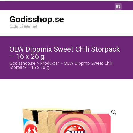
Godisshop.se
Godis på internet
OLW Dippmix Sweet Chili Storpack
– 16 x 26 g
Godisshop.se
>
Produkter
>
OLW Dippmix Sweet Chili
Storpack – 16 x 26 g