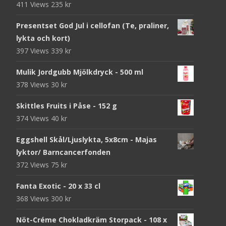
411 Views
235
kr
Presentset God Jul i cellofan (Te, praliner,
lykta och kort)
397 Views
339
kr
Mulik Jordgubb Mjölkdryck - 500 ml
378 Views
30
kr
Skittles Fruits i Påse - 152 g
374 Views
40
kr
Eggshell Skål/Ljuslykta, 5x8cm - Majas
lyktor/ Barncancerfonden
372 Views
75
kr
Fanta Exotic - 20 x 33 cl
368 Views
300
kr
Nöt-Créme Chokladkräm Storpack - 108 x