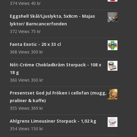
374 Views
40
kr
Eggshell Skål/Ljuslykta, 5x8cm - Majas
lyktor/ Barncancerfonden
372 Views
75
kr
Fanta Exotic - 20 x 33 cl
368 Views
300
kr
Nöt-Créme Chokladkräm Storpack - 108 x
18 g
360 Views
300
kr
Presentset God Jul Fröken i cellofan (mugg,
praliner & kaffe)
355 Views
369
kr
Ahlgrens Limousiner Storpack - 1,02 kg
354 Views
150
kr