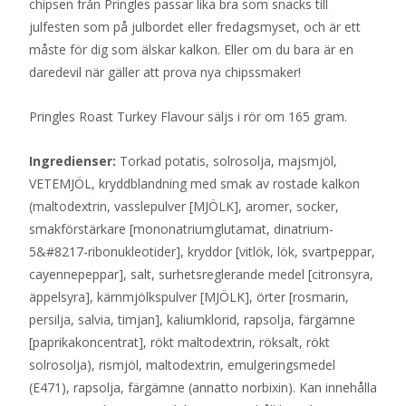
chipsen från Pringles passar lika bra som snacks till
julfesten som på julbordet eller fredagsmyset, och är ett
måste för dig som älskar kalkon. Eller om du bara är en
daredevil när gäller att prova nya chipssmaker!
Pringles Roast Turkey Flavour säljs i rör om 165 gram.
Ingredienser:
Torkad potatis, solrosolja, majsmjöl,
VETEMJÖL, kryddblandning med smak av rostade kalkon
(maltodextrin, vasslepulver [MJÖLK], aromer, socker,
smakförstärkare [mononatriumglutamat, dinatrium-
5&#8217-ribonukleotider], kryddor [vitlök, lök, svartpeppar,
cayennepeppar], salt, surhetsreglerande medel [citronsyra,
äppelsyra], kärnmjölkspulver [MJÖLK], örter [rosmarin,
persilja, salvia, timjan], kaliumklorid, rapsolja, färgämne
[paprikakoncentrat], rökt maltodextrin, röksalt, rökt
solrosolja), rismjöl, maltodextrin, emulgeringsmedel
(E471), rapsolja, färgämne (annatto norbixin). Kan innehålla