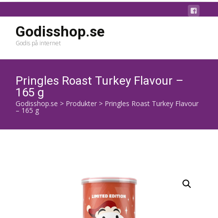
Godisshop.se
Godis på internet
Pringles Roast Turkey Flavour –
165 g
Godisshop.se
>
Produkter
>
Pringles Roast Turkey Flavour
– 165 g