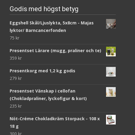
Godis med högst betyg
Eggshell Skål/Ljuslykta, 5x8cm - Majas
lyktor/ Barncancerfonden
75
kr
Presentset Lärare (mugg, praliner och te)
359
kr
Presentkorg med 1,2 kg godis
279
kr
Presentset Vänskap i cellofan
(Chokladpraliner, lyckofigur & kort)
235
kr
Nöt-Créme Chokladkräm Storpack - 108 x
18 g
300
kr