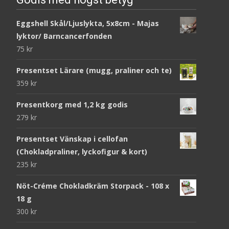
Eggshell Skål/Ljuslykta, 5x8cm - Majas
lyktor/ Barncancerfonden
75
kr
Presentset Lärare (mugg, praliner och te)
359
kr
Presentkorg med 1,2 kg godis
279
kr
Presentset Vänskap i cellofan
(Chokladpraliner, lyckofigur & kort)
235
kr
Nöt-Créme Chokladkräm Storpack - 108 x
18 g
300
kr