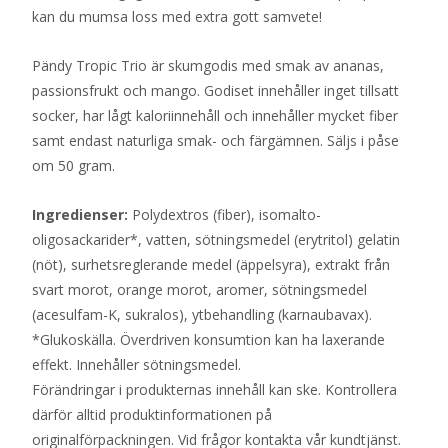
kan du mumsa loss med extra gott samvete!
Pändy Tropic Trio är skumgodis med smak av ananas,
passionsfrukt och mango. Godiset innehåller inget tillsatt
socker, har lågt kaloriinnehåll och innehåller mycket fiber
samt endast naturliga smak- och färgämnen. Säljs i påse
om 50 gram.
Ingredienser:
Polydextros (fiber), isomalto-
oligosackarider*, vatten, sötningsmedel (erytritol) gelatin
(nöt), surhetsreglerande medel (äppelsyra), extrakt från
svart morot, orange morot, aromer, sötningsmedel
(acesulfam-K, sukralos), ytbehandling (karnaubavax).
*Glukoskälla. Överdriven konsumtion kan ha laxerande
effekt. Innehåller sötningsmedel.
Förändringar i produkternas innehåll kan ske. Kontrollera
därför alltid produktinformationen på
originalförpackningen. Vid frågor kontakta vår kundtjänst.