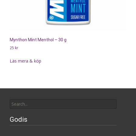
Mynthon Mint Menthol – 30 g
25
kr
Läs mera & köp
Search
for:
Godis