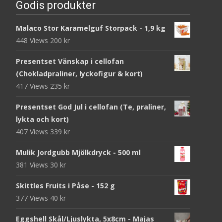
Godis produkter
Malaco Stor Karamelguf Storpack - 1,9 kg
448 Views
200
kr
Presentset Vänskap i cellofan
(Chokladpraliner, lyckofigur & kort)
417 Views
235
kr
Presentset God Jul i cellofan (Te, praliner,
lykta och kort)
407 Views
339
kr
Mulik Jordgubb Mjölkdryck - 500 ml
381 Views
30
kr
Skittles Fruits i Påse - 152 g
377 Views
40
kr
Eggshell Skål/Ljuslykta, 5x8cm - Majas