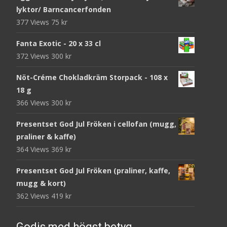
lyktor/ Barncancerfonden
377 Views
75
kr
Fanta Exotic - 20 x 33 cl
372 Views
300
kr
Nöt-Créme Chokladkräm Storpack - 108 x
18 g
366 Views
300
kr
Presentset God Jul Fröken i cellofan (mugg,
praliner & kaffe)
364 Views
369
kr
Presentset God Jul Fröken (praliner, kaffe,
mugg & kort)
362 Views
419
kr
Godis med högst betyg