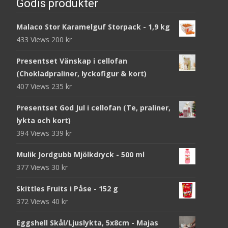
Godis produkter
Malaco Stor Karamelguf Storpack - 1,9 kg
433 Views
200
kr
Presentset Vänskap i cellofan
(Chokladpraliner, lyckofigur & kort)
407 Views
235
kr
Presentset God Jul i cellofan (Te, praliner,
lykta och kort)
394 Views
339
kr
Mulik Jordgubb Mjölkdryck - 500 ml
377 Views
30
kr
Skittles Fruits i Påse - 152 g
372 Views
40
kr
Eggshell Skål/Ljuslykta, 5x8cm - Majas