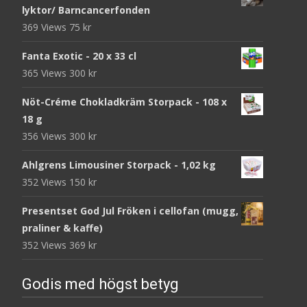
lyktor/ Barncancerfonden
369 Views
75
kr
Fanta Exotic - 20 x 33 cl
365 Views
300
kr
Nöt-Créme Chokladkräm Storpack - 108 x
18 g
356 Views
300
kr
Ahlgrens Limousiner Storpack - 1,02 kg
352 Views
150
kr
Presentset God Jul Fröken i cellofan (mugg,
praliner & kaffe)
352 Views
369
kr
Godis med högst betyg