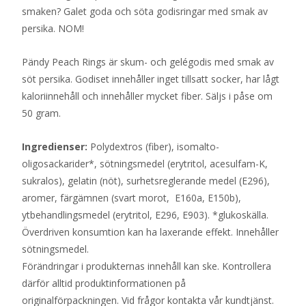
smaken? Galet goda och söta godisringar med smak av
persika. NOM!
Pändy Peach Rings är skum- och gelégodis med smak av
söt persika. Godiset innehåller inget tillsatt socker, har lågt
kaloriinnehåll och innehåller mycket fiber. Säljs i påse om
50 gram.
Ingredienser:
Polydextros (fiber), isomalto-
oligosackarider*, sötningsmedel (erytritol, acesulfam-K,
sukralos), gelatin (nöt), surhetsreglerande medel (E296),
aromer, färgämnen (svart morot, E160a, E150b),
ytbehandlingsmedel (erytritol, E296, E903). *glukoskälla.
Överdriven konsumtion kan ha laxerande effekt. Innehåller
sötningsmedel.
Förändringar i produkternas innehåll kan ske. Kontrollera
därför alltid produktinformationen på
originalförpackningen. Vid frågor kontakta vår kundtjänst.