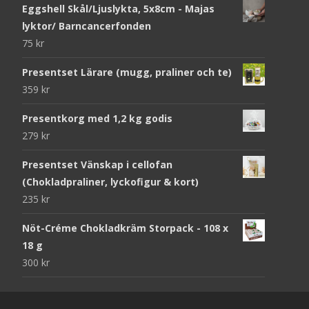
Eggshell Skål/Ljuslykta, 5x8cm - Majas
lyktor/ Barncancerfonden
75
kr
Presentset Lärare (mugg, praliner och te)
359
kr
Presentkorg med 1,2 kg godis
279
kr
Presentset Vänskap i cellofan
(Chokladpraliner, lyckofigur & kort)
235
kr
Nöt-Créme Chokladkräm Storpack - 108 x
18 g
300
kr