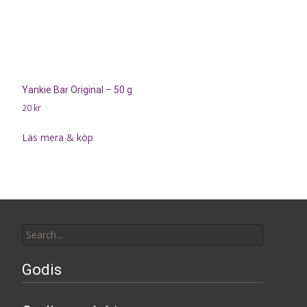
Yankie Bar Original – 50 g
20
kr
Läs mera & köp
Search
for:
Godis