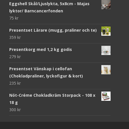
Eggshell Skål/Ljuslykta, 5x8cm - Majas
lyktor/ Barncancerfonden
75
kr
Presentset Lärare (mugg, praliner och te)
359
kr
Presentkorg med 1,2 kg godis
279
kr
Presentset Vänskap i cellofan
(Chokladpraliner, lyckofigur & kort)
235
kr
Nöt-Créme Chokladkräm Storpack - 108 x
18 g
300
kr