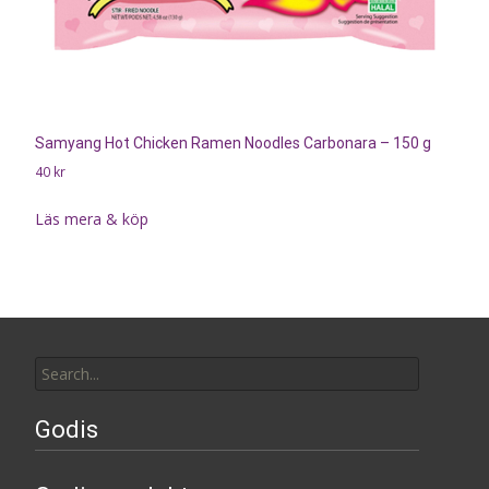
Samyang Hot Chicken Ramen Noodles Carbonara – 150 g
40
kr
Läs mera & köp
Search
for:
Godis