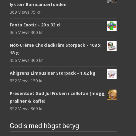
lyktor/ Barncancerfonden
369 Views
75
kr
Fanta Exotic - 20 x 33 cl
365 Views
300
kr
Nöt-Créme Chokladkräm Storpack - 108 x
18 g
356 Views
300
kr
Ahlgrens Limousiner Storpack - 1,02 kg
352 Views
150
kr
Presentset God Jul Fröken i cellofan (mugg,
praliner & kaffe)
352 Views
369
kr
Godis med högst betyg