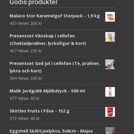
Godis produkter
Malaco Stor Karamelguf Storpack - 1,9 kg
433 Views
200
kr
Presentset Vänskap i cellofan
(Chokladpraliner, lyckofigur & kort)
407 Views
235
kr
Presentset God Jul i cellofan (Te, praliner,
lykta och kort)
394 Views
339
kr
Mulik Jordgubb Mjölkdryck - 500 ml
377 Views
30
kr
Skittles Fruits i Påse - 152 g
372 Views
40
kr
Eggshell Skål/Ljuslykta, 5x8cm - Majas