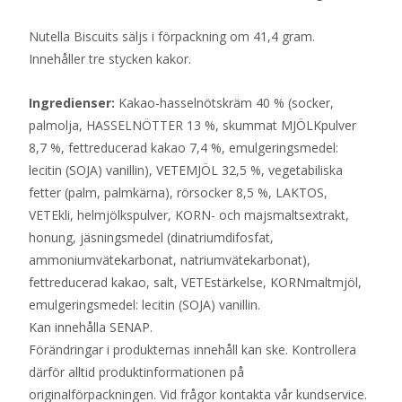
Nutella Biscuits säljs i förpackning om 41,4 gram.
Innehåller tre stycken kakor.
Ingredienser:
Kakao-hasselnötskräm 40 % (socker,
palmolja, HASSELNÖTTER 13 %, skummat MJÖLKpulver
8,7 %, fettreducerad kakao 7,4 %, emulgeringsmedel:
lecitin (SOJA) vanillin), VETEMJÖL 32,5 %, vegetabiliska
fetter (palm, palmkärna), rörsocker 8,5 %, LAKTOS,
VETEkli, helmjölkspulver, KORN- och majsmaltsextrakt,
honung, jäsningsmedel (dinatriumdifosfat,
ammoniumvätekarbonat, natriumvätekarbonat),
fettreducerad kakao, salt, VETEstärkelse, KORNmaltmjöl,
emulgeringsmedel: lecitin (SOJA) vanillin.
Kan innehålla SENAP.
Förändringar i produkternas innehåll kan ske. Kontrollera
därför alltid produktinformationen på
originalförpackningen. Vid frågor kontakta vår kundservice.