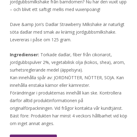
jordgubbsmilkshake från barndomen? Nu har den vuxit upp
– och blivit ett saftigt mellis med vuxenpoäng!
Dave &amp Jon’s Dadlar Strawberry Milkshake är naturligt
söta dadlar med smak av krämig jordgubbsmilkshake.
Levereras i påse om 125 gram.
Ingredienser:
Torkade dadlar, fiber från cikoriarot,
jordgubbspulver 2%, vegetabilisk olja (kokos, shea), arom,
surhetsreglerande medel (äppelsyra).
Kan innehålla spår av: JORDNÖTTER, NÖTTER, SOJA. Kan
innehålla enstaka kärnor eller kärnrester.
Förändringar i produkternas innehåll kan ske. Kontrollera
därför alltid produktinformationen på
originalförpackningen. Vid frågor kontakta vår kundtjänst.
Bäst före: Produkten har minst 4 veckors hållbarhet vid köp
om inget annat anges.