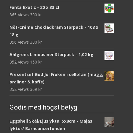
Fanta Exotic - 20 x 33 cl
365 Views
300
kr
Nöt-Créme Chokladkräm Storpack - 108 x
18 g
356 Views
300
kr
Ahlgrens Limousiner Storpack - 1,02 kg
352 Views
150
kr
Presentset God Jul Fröken i cellofan (mugg,
praliner & kaffe)
352 Views
369
kr
Godis med högst betyg
Eggshell Skål/Ljuslykta, 5x8cm - Majas
lyktor/ Barncancerfonden