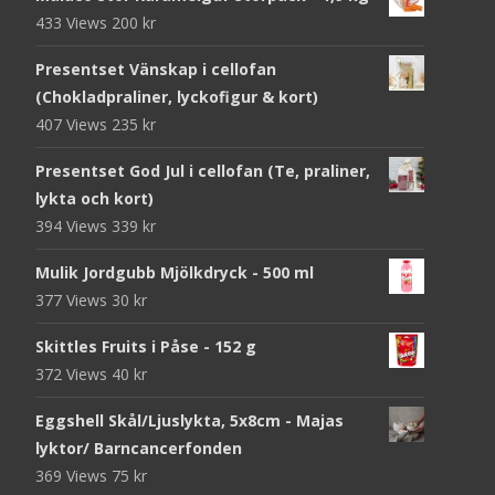
433 Views
200
kr
Presentset Vänskap i cellofan
(Chokladpraliner, lyckofigur & kort)
407 Views
235
kr
Presentset God Jul i cellofan (Te, praliner,
lykta och kort)
394 Views
339
kr
Mulik Jordgubb Mjölkdryck - 500 ml
377 Views
30
kr
Skittles Fruits i Påse - 152 g
372 Views
40
kr
Eggshell Skål/Ljuslykta, 5x8cm - Majas
lyktor/ Barncancerfonden
369 Views
75
kr