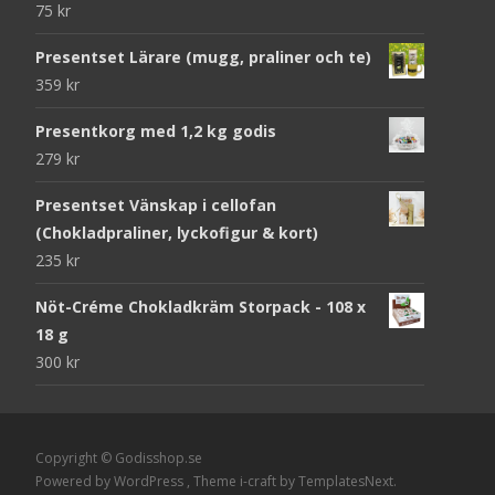
75
kr
Presentset Lärare (mugg, praliner och te)
359
kr
Presentkorg med 1,2 kg godis
279
kr
Presentset Vänskap i cellofan
(Chokladpraliner, lyckofigur & kort)
235
kr
Nöt-Créme Chokladkräm Storpack - 108 x
18 g
300
kr
Copyright © Godisshop.se
Powered by WordPress
, Theme
i-craft
by TemplatesNext.