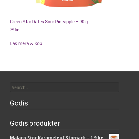
Green Star Dates Sour Pineapple – 90 g
25
kr
Läs mera & köp
Search
for:
Godis
Godis produkter
Malaco Stor Karamelguf Storpack - 1,9 kg