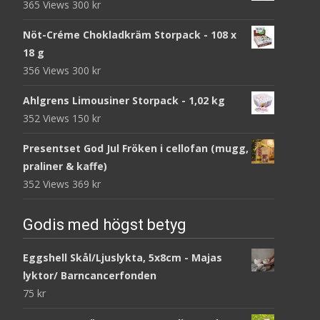
365 Views
300
kr
Nöt-Créme Chokladkräm Storpack - 108 x
18 g
356 Views
300
kr
Ahlgrens Limousiner Storpack - 1,02 kg
352 Views
150
kr
Presentset God Jul Fröken i cellofan (mugg,
praliner & kaffe)
352 Views
369
kr
Godis med högst betyg
Eggshell Skål/Ljuslykta, 5x8cm - Majas
lyktor/ Barncancerfonden
75
kr