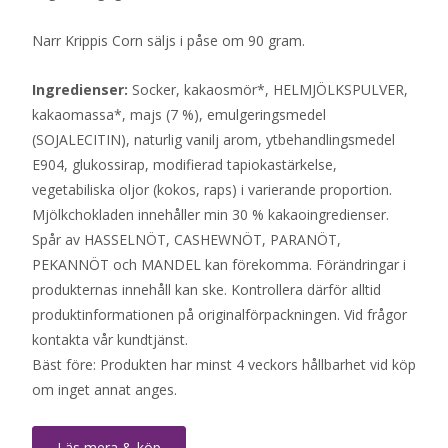
Narr Krippis Corn säljs i påse om 90 gram.
Ingredienser:
Socker, kakaosmör*, HELMJÖLKSPULVER,
kakaomassa*, majs (7 %), emulgeringsmedel
(SOJALECITIN), naturlig vanilj arom, ytbehandlingsmedel
E904, glukossirap, modifierad tapiokastärkelse,
vegetabiliska oljor (kokos, raps) i varierande proportion.
Mjölkchokladen innehåller min 30 % kakaoingredienser.
Spår av HASSELNÖT, CASHEWNÖT, PARANÖT,
PEKANNÖT och MANDEL kan förekomma. Förändringar i
produkternas innehåll kan ske. Kontrollera därför alltid
produktinformationen på originalförpackningen. Vid frågor
kontakta vår kundtjänst.
Bäst före: Produkten har minst 4 veckors hållbarhet vid köp
om inget annat anges.
Läs mera & köp