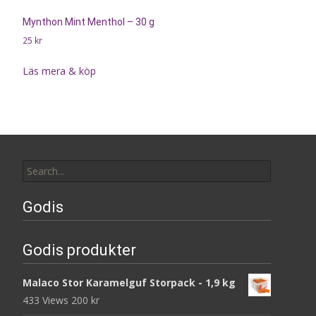
Mynthon Mint Menthol – 30 g
25
kr
Läs mera & köp
Search
for:
Godis
Godis produkter
Malaco Stor Karamelguf Storpack - 1,9 kg
433 Views
200
kr