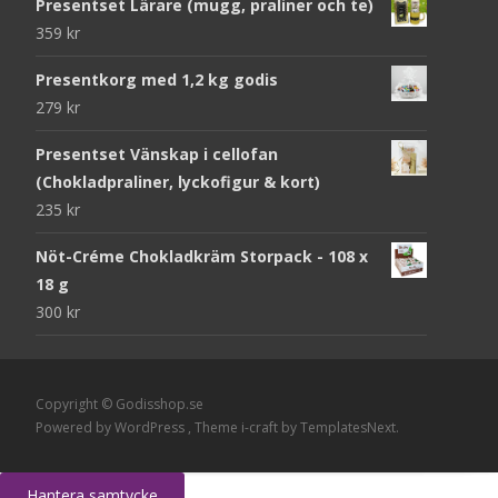
Presentset Lärare (mugg, praliner och te)
359
kr
Presentkorg med 1,2 kg godis
279
kr
Presentset Vänskap i cellofan
(Chokladpraliner, lyckofigur & kort)
235
kr
Nöt-Créme Chokladkräm Storpack - 108 x
18 g
300
kr
Copyright © Godisshop.se
Powered by WordPress
, Theme
i-craft
by TemplatesNext.
Hantera samtycke