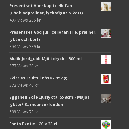
Presentset Vänskap i cellofan
(Chokladpraliner, lyckofigur & kort)
407 Views
235
kr
Presentset God Jul i cellofan (Te, praliner,
lykta och kort)
394 Views
339
kr
Mulik Jordgubb Mjölkdryck - 500 ml
377 Views
30
kr
Skittles Fruits i Påse - 152 g
372 Views
40
kr
Eggshell Skål/Ljuslykta, 5x8cm - Majas
lyktor/ Barncancerfonden
369 Views
75
kr
Fanta Exotic - 20 x 33 cl