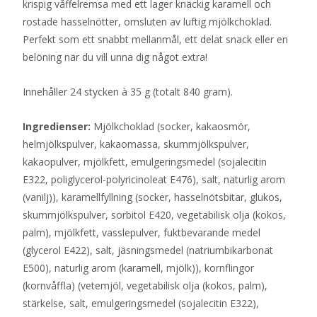
krispig våffelremsa med ett lager knäckig karamell och
rostade hasselnötter, omsluten av luftig mjölkchoklad.
Perfekt som ett snabbt mellanmål, ett delat snack eller en
belöning när du vill unna dig något extra!
Innehåller 24 stycken à 35 g (totalt 840 gram).
Ingredienser:
Mjölkchoklad (socker, kakaosmör,
helmjölkspulver, kakaomassa, skummjölkspulver,
kakaopulver, mjölkfett, emulgeringsmedel (sojalecitin
E322, poliglycerol-polyricinoleat E476), salt, naturlig arom
(vanilj)), karamellfyllning (socker, hasselnötsbitar, glukos,
skummjölkspulver, sorbitol E420, vegetabilisk olja (kokos,
palm), mjölkfett, vasslepulver, fuktbevarande medel
(glycerol E422), salt, jäsningsmedel (natriumbikarbonat
E500), naturlig arom (karamell, mjölk)), kornflingor
(kornvåffla) (vetemjöl, vegetabilisk olja (kokos, palm),
stärkelse, salt, emulgeringsmedel (sojalecitin E322),