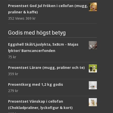
Presentset God Jul Fröken i cellofan (mugg,
praliner & kaffe)
352 Views
369
kr
Godis med högst betyg
Eggshell Skål/Ljuslykta, 5x8cm - Majas
lyktor/ Barncancerfonden
75
kr
Presentset Lärare (mugg, praliner och te)
359
kr
Presentkorg med 1,2 kg godis
279
kr
Presentset Vänskap i cellofan
(Chokladpraliner, lyckofigur & kort)