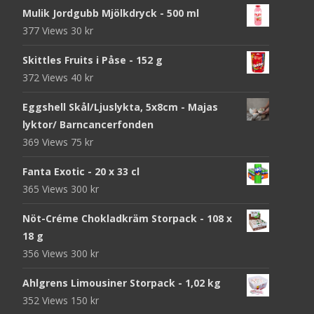
Mulik Jordgubb Mjölkdryck - 500 ml
377 Views
30
kr
Skittles Fruits i Påse - 152 g
372 Views
40
kr
Eggshell Skål/Ljuslykta, 5x8cm - Majas
lyktor/ Barncancerfonden
369 Views
75
kr
Fanta Exotic - 20 x 33 cl
365 Views
300
kr
Nöt-Créme Chokladkräm Storpack - 108 x
18 g
356 Views
300
kr
Ahlgrens Limousiner Storpack - 1,02 kg
352 Views
150
kr