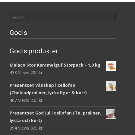
Search
for:
Godis
Godis produkter
Malaco Stor Karamelguf Storpack - 1,9 kg
433 Views
200
kr
Presentset Vänskap i cellofan
(Chokladpraliner, lyckofigur & kort)
407 Views
235
kr
Presentset God Jul i cellofan (Te, praliner,
lykta och kort)
394 Views
339
kr