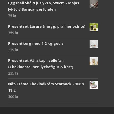
Eggshell Skål/Ljuslykta, 5x8cm - Majas
lyktor/ Barncancerfonden
75
kr
Presentset Lärare (mugg, praliner och te)
359
kr
Presentkorg med 1,2 kg godis
279
kr
Presentset Vänskap i cellofan
(Chokladpraliner, lyckofigur & kort)
235
kr
Nöt-Créme Chokladkräm Storpack - 108 x
18 g
300
kr