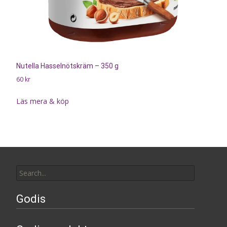
Nutella Hasselnötskräm – 350 g
60
kr
Läs mera & köp
Search
for:
Godis