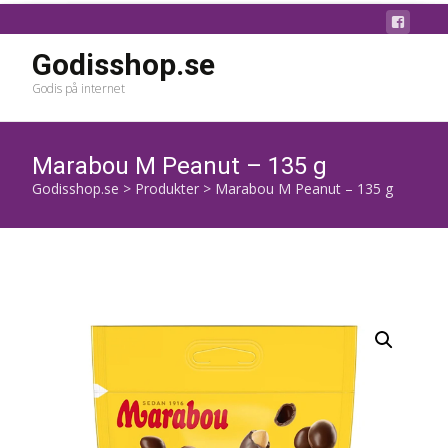
Godisshop.se
Godis på internet
Marabou M Peanut – 135 g
Godisshop.se
>
Produkter
>
Marabou M Peanut – 135 g