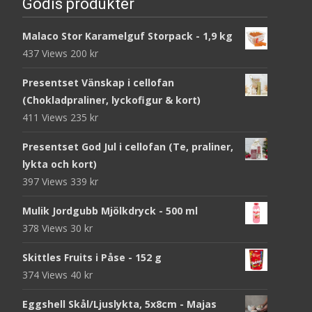
Godis produkter
Malaco Stor Karamelguf Storpack - 1,9 kg
437 Views
200
kr
Presentset Vänskap i cellofan
(Chokladpraliner, lyckofigur & kort)
411 Views
235
kr
Presentset God Jul i cellofan (Te, praliner,
lykta och kort)
397 Views
339
kr
Mulik Jordgubb Mjölkdryck - 500 ml
378 Views
30
kr
Skittles Fruits i Påse - 152 g
374 Views
40
kr
Eggshell Skål/Ljuslykta, 5x8cm - Majas