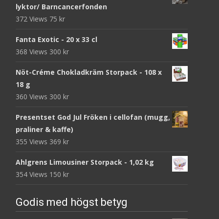
lyktor/ Barncancerfonden
372 Views
75
kr
Fanta Exotic - 20 x 33 cl
368 Views
300
kr
Nöt-Créme Chokladkräm Storpack - 108 x
18 g
360 Views
300
kr
Presentset God Jul Fröken i cellofan (mugg,
praliner & kaffe)
355 Views
369
kr
Ahlgrens Limousiner Storpack - 1,02 kg
354 Views
150
kr
Godis med högst betyg