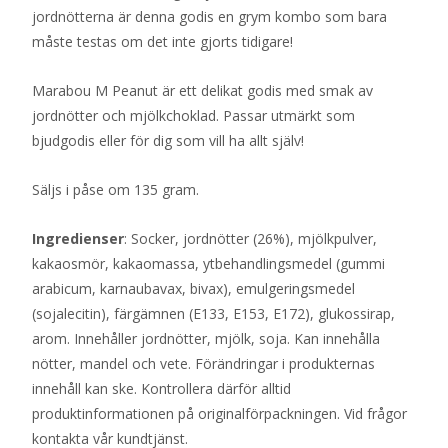
jordnötterna är denna godis en grym kombo som bara
måste testas om det inte gjorts tidigare!
Marabou M Peanut är ett delikat godis med smak av
jordnötter och mjölkchoklad. Passar utmärkt som
bjudgodis eller för dig som vill ha allt själv!
Säljs i påse om 135 gram.
Ingredienser
: Socker, jordnötter (26%), mjölkpulver,
kakaosmör, kakaomassa, ytbehandlingsmedel (gummi
arabicum, karnaubavax, bivax), emulgeringsmedel
(sojalecitin), färgämnen (E133, E153, E172), glukossirap,
arom. Innehåller
jordnötter, mjölk, soja. Kan innehålla
nötter, mandel och vete. Förändringar i produkternas
innehåll kan ske. Kontrollera därför alltid
produktinformationen på originalförpackningen. Vid frågor
kontakta vår kundtjänst.