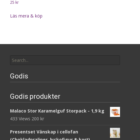
25
kr
Läs mera & köp
Search
for:
Godis
Godis produkter
Malaco Stor Karamelguf Storpack - 1,9 kg
433 Views
200
kr
Presentset Vänskap i cellofan
(Chokladpraliner, lyckofigur & kort)