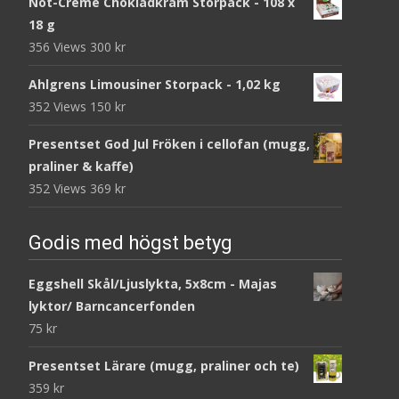
Nöt-Créme Chokladkräm Storpack - 108 x
18 g
356 Views
300
kr
Ahlgrens Limousiner Storpack - 1,02 kg
352 Views
150
kr
Presentset God Jul Fröken i cellofan (mugg,
praliner & kaffe)
352 Views
369
kr
Godis med högst betyg
Eggshell Skål/Ljuslykta, 5x8cm - Majas
lyktor/ Barncancerfonden
75
kr
Presentset Lärare (mugg, praliner och te)
359
kr