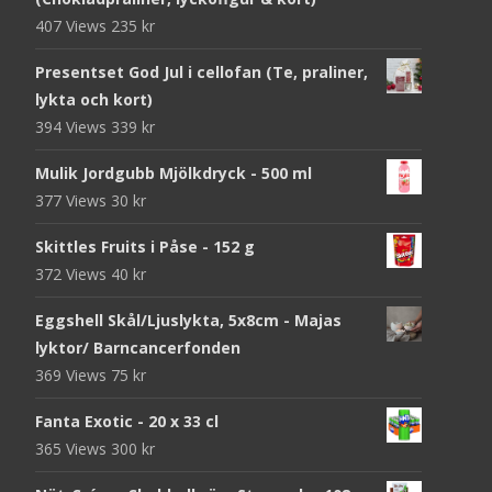
407 Views
235
kr
Presentset God Jul i cellofan (Te, praliner,
lykta och kort)
394 Views
339
kr
Mulik Jordgubb Mjölkdryck - 500 ml
377 Views
30
kr
Skittles Fruits i Påse - 152 g
372 Views
40
kr
Eggshell Skål/Ljuslykta, 5x8cm - Majas
lyktor/ Barncancerfonden
369 Views
75
kr
Fanta Exotic - 20 x 33 cl
365 Views
300
kr