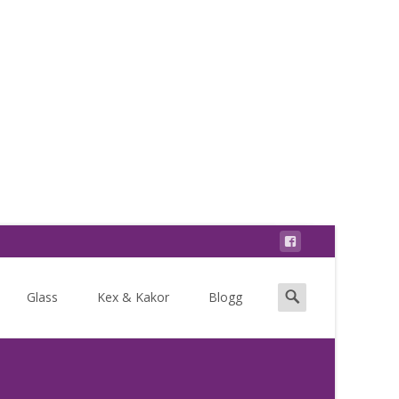
Search
Glass
Kex & Kakor
Blogg
for: