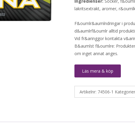
Ingredienser:
Socker, f&ouml
lakritsextrakt, aromer, r&ou
F&oumlr&aumlndringar i produk
d&aumlrf&oumlr alltid produkt
Vid fr&aringgor kontakta v&ari
B&aumlst f&oumlre: Produkten 
om inget annat anges.
Läs mera & köp
Artikelnr:
74506-1
Kategorie