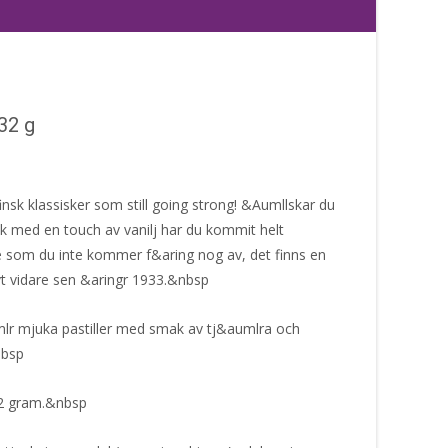
 32 g
nsk klassisker som still going strong! &Aumllskar du
ak med en touch av vanilj har du kommit helt
e som du inte kommer f&aring nog av, det finns en
evt vidare sen &aringr 1933.&nbsp
mlr mjuka pastiller med smak av tj&aumlra och
nbsp
32 gram.&nbsp