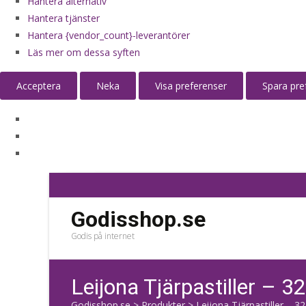
Hantera alternativ
Hantera tjänster
Hantera {vendor_count}-leverantörer
Läs mer om dessa syften
Acceptera
Neka
Visa preferenser
Spara pre
Godisshop.se
Godis på internet
Leijona Tjärpastiller – 32
Godisshop.se
>
Produkter
>
Leijona Tjärpastiller – 32