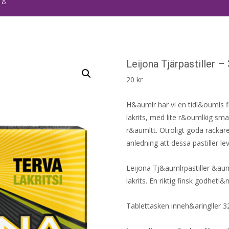
Leijona Tjärpastiller –
20
kr
H&aumlr har vi en tidl&oumls fi
lakrits, med lite r&oumlkig sm
r&aumltt. Otroligt goda rackar
anledning att dessa pastiller l
Leijona Tj&aumlrpastiller &au
lakrits. En riktig finsk godhet!&
Tablettasken inneh&aringller 