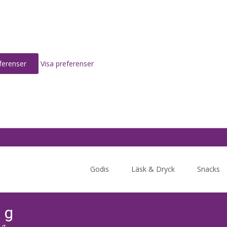
ferenser
Visa preferenser
Skip
to
Godis
Läsk & Dryck
Snacks
content
 g
 g