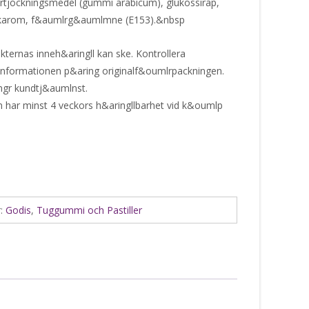
rtjockningsmedel (gummi arabicum), glukossirap,
mlkarom, f&aumlrg&aumlmne (E153).&nbsp
ternas inneh&aringll kan ske. Kontrollera
informationen p&aring originalf&oumlrpackningen.
ngr kundtj&aumlnst.
har minst 4 veckors h&aringllbarhet vid k&oumlp
r:
Godis
,
Tuggummi och Pastiller