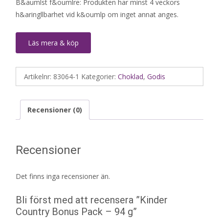
B&aumlst f&oumlre: Produkten har minst 4 veckors
h&aringllbarhet vid k&oumlp om inget annat anges.
Läs mera & köp
Artikelnr:
83064-1
Kategorier:
Choklad
,
Godis
Recensioner (0)
Recensioner
Det finns inga recensioner än.
Bli först med att recensera ”Kinder
Country Bonus Pack – 94 g”