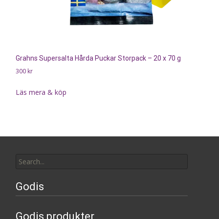
Grahns Supersalta Hårda Puckar Storpack – 20 x 70 g
300
kr
Läs mera & köp
Search
for:
Godis
Godis produkter