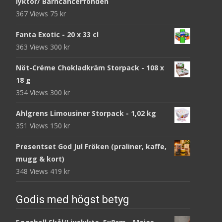
lyktor/ Barncancerfonden
367 Views
75
kr
Fanta Exotic - 20 x 33 cl
363 Views
300
kr
Nöt-Créme Chokladkräm Storpack - 108 x
18 g
354 Views
300
kr
Ahlgrens Limousiner Storpack - 1,02 kg
351 Views
150
kr
Presentset God Jul Fröken (praliner, kaffe,
mugg & kort)
348 Views
419
kr
Godis med högst betyg