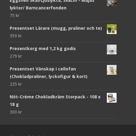
Eggshell Skål/Ljuslykta, 5x8cm - Majas
lyktor/ Barncancerfonden
75
kr
Presentset Lärare (mugg, praliner och te)
359
kr
Presentkorg med 1,2 kg godis
279
kr
Presentset Vänskap i cellofan
(Chokladpraliner, lyckofigur & kort)
235
kr
Nöt-Créme Chokladkräm Storpack - 108 x
18 g
300
kr