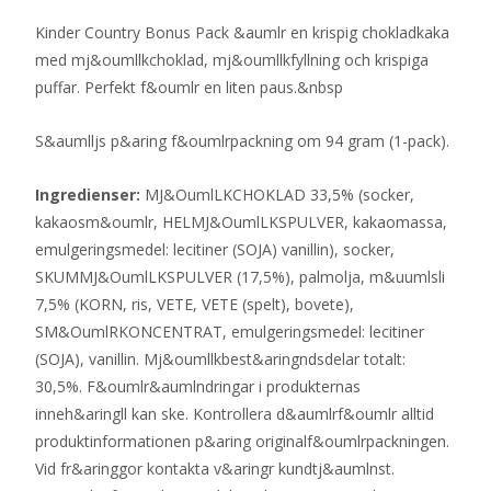
Kinder Country Bonus Pack &aumlr en krispig chokladkaka
med mj&oumllkchoklad, mj&oumllkfyllning och krispiga
puffar. Perfekt f&oumlr en liten paus.&nbsp
S&aumlljs p&aring f&oumlrpackning om 94 gram (1-pack).
Ingredienser:
MJ&OumlLKCHOKLAD 33,5% (socker,
kakaosm&oumlr, HELMJ&OumlLKSPULVER, kakaomassa,
emulgeringsmedel: lecitiner (SOJA) vanillin), socker,
SKUMMJ&OumlLKSPULVER (17,5%), palmolja, m&uumlsli
7,5% (KORN, ris, VETE, VETE (spelt), bovete),
SM&OumlRKONCENTRAT, emulgeringsmedel: lecitiner
(SOJA), vanillin. Mj&oumllkbest&aringndsdelar totalt:
30,5%. F&oumlr&aumlndringar i produkternas
inneh&aringll kan ske. Kontrollera d&aumlrf&oumlr alltid
produktinformationen p&aring originalf&oumlrpackningen.
Vid fr&aringgor kontakta v&aringr kundtj&aumlnst.