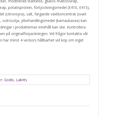
cker, modifierad stärkelse, glukos-fruktossirap,
sirap, potatisprotein, förtjockningsmedel (E410, E415),
 (citronsyra), salt, färgande växtkoncentrat (svart
n, solrosolja, ytbehandlingsmedel (karnaubavax) kan
ringar i produkternas innehåll kan ske. Kontrollera
nen på originalförpackningen. Vid frågor kontakta vår
en har minst 4 veckors hållbarhet vid köp om inget
er:
Godis
,
Lakrits