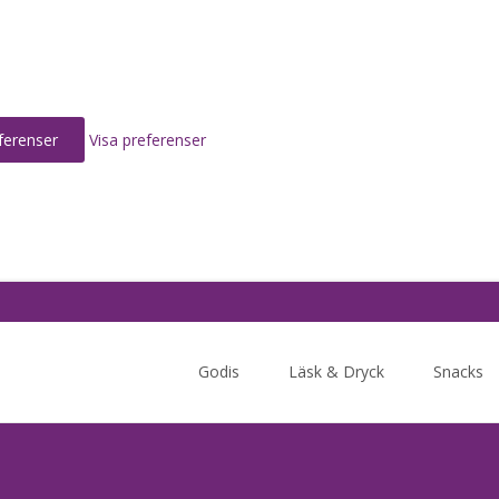
ferenser
Visa preferenser
Skip
to
Godis
Läsk & Dryck
Snacks
content