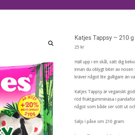
Katjes Tappsy – 210 g
25
kr
Häll upp i en skål, sätt dig bek
innan du oblygt biter av nosen f
kräver något lite gulligare än va
Katjes Tappsy är veganskt godi
röd fruktgumminäsa i pandaform.
något som både ser sött ut oc
Säljs i påse om 210 gram.