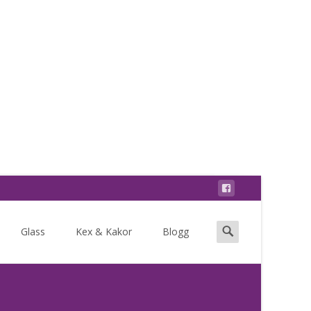
Search
Glass
Kex & Kakor
Blogg
for: