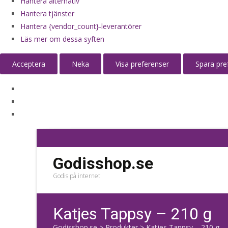
Hantera alternativ
Hantera tjänster
Hantera {vendor_count}-leverantörer
Läs mer om dessa syften
Acceptera
Neka
Visa preferenser
Spara pre
Godisshop.se
Godis på internet
Katjes Tappsy – 210 g
Godisshop.se
>
Produkter
>
Katjes Tappsy – 210 g