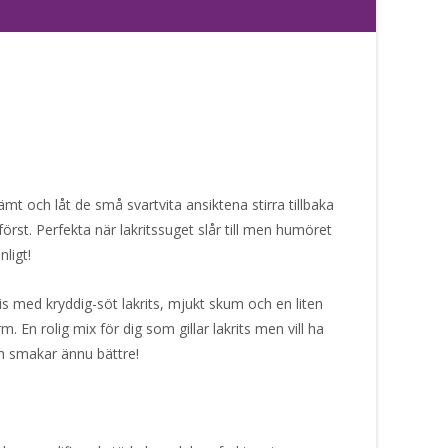
vämt och låt de små svartvita ansiktena stirra tillbaka
örst. Perfekta när lakritssuget slår till men humöret
nligt!
s med kryddig-söt lakrits, mjukt skum och en liten
 En rolig mix för dig som gillar lakrits men vill ha
h smakar ännu bättre!