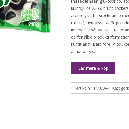
Ingredienser:
glukossirap, so
lakritsjuice 2,6%, brunt socker
aromer, surhetsreglerande medel
morot), hydrolyserat ärtprotei
innehålla spår av MJÖLK. Föränd
därför alltid produktinformatio
kundtjänst. Bäst före: Produkt
annat anges.
Läs mera & köp
Artikelnr:
111804-1
Kategori