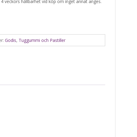
 4 veckors hållbarhet vid köp om inget annat anges.
er:
Godis
,
Tuggummi och Pastiller