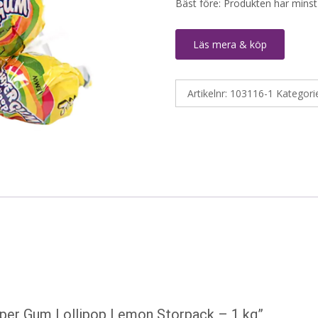
Bäst före: Produkten har minst
Läs mera & köp
Artikelnr:
103116-1
Kategori
Super Gum Lollipop Lemon Storpack – 1 kg”