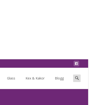
Search
Glass
Kex & Kakor
Blogg
for: