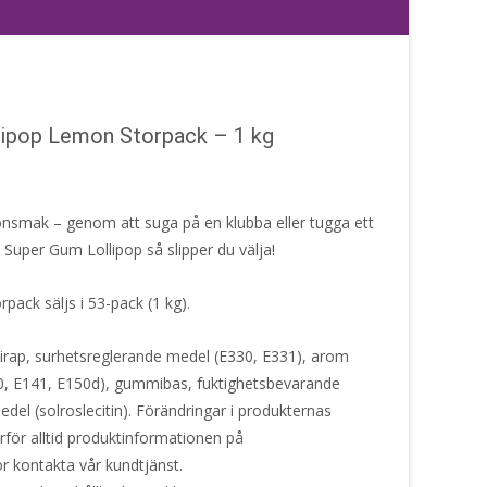
lipop Lemon Storpack – 1 kg
ronsmak – genom att suga på en klubba eller tugga ett
Super Gum Lollipop så slipper du välja!
ack säljs i 53-pack (1 kg).
irap, surhetsreglerande medel (E330, E331), arom
00, E141, E150d), gummibas, fuktighetsbevarande
del (solroslecitin). Förändringar i produkternas
ärför alltid produktinformationen på
or kontakta vår kundtjänst.