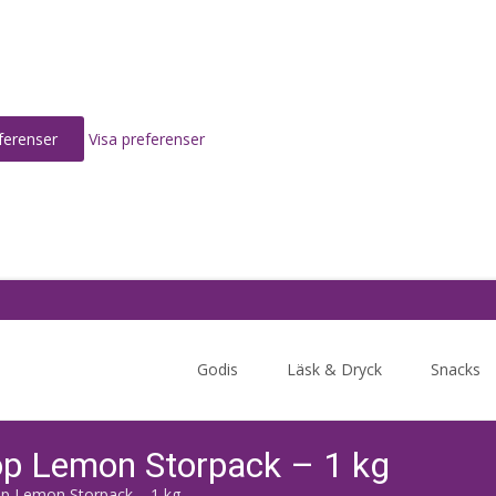
ferenser
Visa preferenser
Skip
to
Godis
Läsk & Dryck
Snacks
content
pop Lemon Storpack – 1 kg
pop Lemon Storpack – 1 kg