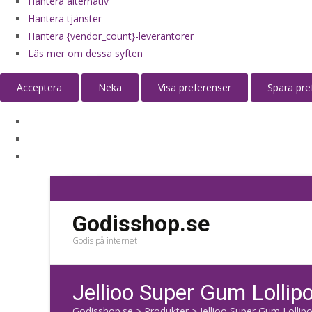
Hantera alternativ
Hantera tjänster
Hantera {vendor_count}-leverantörer
Läs mer om dessa syften
Acceptera
Neka
Visa preferenser
Spara pre
Godisshop.se
Godis på internet
Jellioo Super Gum Lolli
Godisshop.se
>
Produkter
>
Jellioo Super Gum Lolli