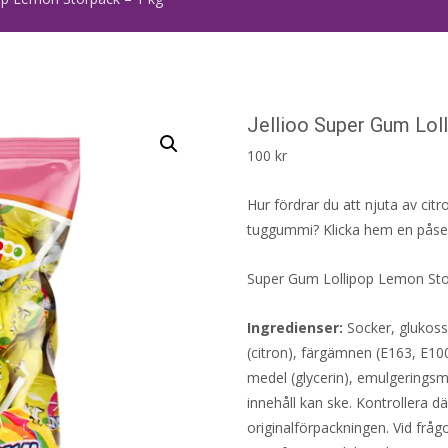
Jellioo Super Gum Lol
100
kr
Hur fördrar du att njuta av cit
tuggummi? Klicka hem en påse 
Super Gum Lollipop Lemon Storp
Ingredienser:
Socker, glukoss
(citron), färgämnen (E163, E1
medel (glycerin), emulgeringsme
innehåll kan ske. Kontrollera d
originalförpackningen. Vid fråg