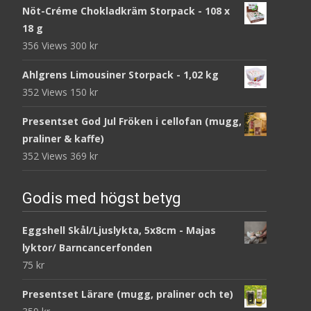
Nöt-Créme Chokladkräm Storpack - 108 x
18 g
356 Views
300
kr
Ahlgrens Limousiner Storpack - 1,02 kg
352 Views
150
kr
Presentset God Jul Fröken i cellofan (mugg,
praliner & kaffe)
352 Views
369
kr
Godis med högst betyg
Eggshell Skål/Ljuslykta, 5x8cm - Majas
lyktor/ Barncancerfonden
75
kr
Presentset Lärare (mugg, praliner och te)