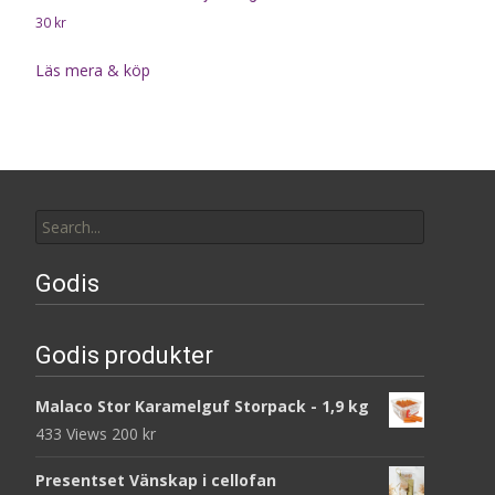
30
kr
Läs mera & köp
Search
for:
Godis
Godis produkter
Malaco Stor Karamelguf Storpack - 1,9 kg
433 Views
200
kr
Presentset Vänskap i cellofan