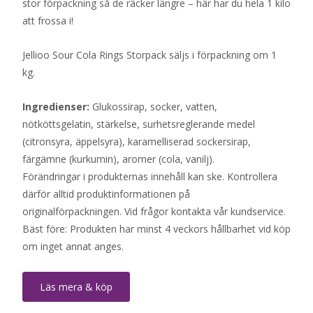
stor förpackning så de räcker längre – här har du hela 1 kilo
att frossa i!
Jellioo Sour Cola Rings Storpack säljs i förpackning om 1
kg.
Ingredienser:
Glukossirap, socker, vatten,
nötköttsgelatin, stärkelse, surhetsreglerande medel
(citronsyra, äppelsyra), karamelliserad sockersirap,
färgämne (kurkumin), aromer (cola, vanilj).
Förändringar i produkternas innehåll kan ske. Kontrollera
därför alltid produktinformationen på
originalförpackningen. Vid frågor kontakta vår kundservice.
Bäst före: Produkten har minst 4 veckors hållbarhet vid köp
om inget annat anges.
Läs mera & köp