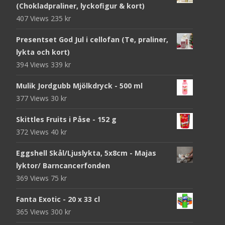
(Chokladpraliner, lyckofigur & kort)
407 Views
235
kr
Presentset God Jul i cellofan (Te, praliner,
lykta och kort)
394 Views
339
kr
Mulik Jordgubb Mjölkdryck - 500 ml
377 Views
30
kr
Skittles Fruits i Påse - 152 g
372 Views
40
kr
Eggshell Skål/Ljuslykta, 5x8cm - Majas
lyktor/ Barncancerfonden
369 Views
75
kr
Fanta Exotic - 20 x 33 cl
365 Views
300
kr