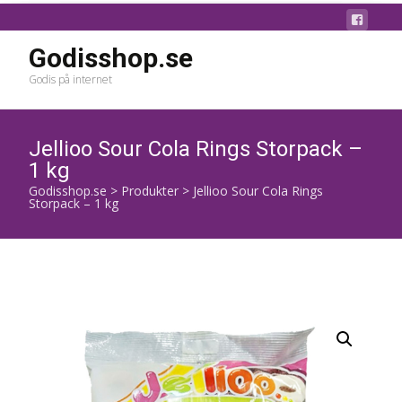
Godisshop.se
Godis på internet
Jellioo Sour Cola Rings Storpack –
1 kg
Godisshop.se
>
Produkter
>
Jellioo Sour Cola Rings
Storpack – 1 kg